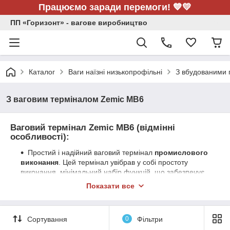
Працюємо заради перемоги! 💙💛
ПП «Горизонт» - вагове виробництво
Каталог
Ваги наїзні низькопрофільні
З вбудованими п
З ваговим терміналом Zemic MB6
Ваговий термінал Zemic MB6 (відмінні
особливості):
Простий і надійний ваговий термінал
промислового
виконання
. Цей термінал увібрав у собі простоту
виконання, мінімальний набір функцій, що забезпечує
високу надійність при тривалому використанні.
Показати все
Тип підключення до платформи – провідний.
Ваговий термінал має світлодіодний дисплей з
Сортування
0
Фільтри
підсвіткою цифр червоного кольору.