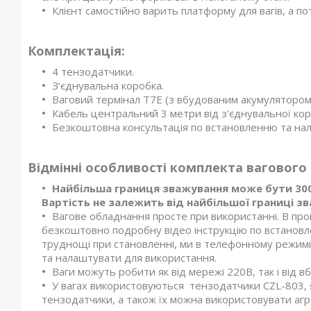
Клієнт самостійно варить платформу для вагів, а п
Комплектація:
4 тензодатчики.
З’єднувальна коробка.
Ваговий термінал T7E (з вбудованим акумулятором
Кабель центральний 3 метри від з’єднувальної кор
Безкоштовна консультація по встановленню та на
Відмінні особливості комплекта вагового
Найбільша границя зважування може бути 300 кг, 
Вартість не залежить від найбільшої границі з
Вагове обладнання просте при використанні. В про
безкоштовно подробну відео інструкцію по встановл
труднощі при становленні, ми в телефонному режимі
та налаштувати для використання.
Ваги можуть робити як від мережі 220В, так і від 
У вагах використовуються тензодатчики CZL-803, я
тензодатчики, а також їх можна використовувати аг