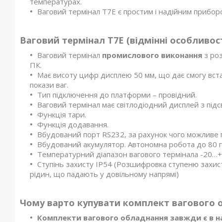
температурах.
Ваговий термінал T7E є простим і надійним прибо
Ваговий термінал
T
7
E
(відмінні особливост
Ваговий термінал
промислового виконання
з ро
ПК.
Має висоту цифр дисплею 50 мм, що дає смогу вс
покази ваг.
Тип підключення до платформи – провідний.
Ваговий термінал має світлодіодний дисплей з під
Функція тари.
Функція додавання.
Вбудований порт RS232, за рахунок чого можливе 
Вбудований акумулятор. Автономна робота до 80 
Температурний діапазон вагового термінала -20…+
Ступінь захисту IP54 (Розшифровка ступеню захисту
рідин, що падають у довільному напрямі)
Чому варто купувати комплект вагового о
Комплекти вагового обладнання
завжди є в н