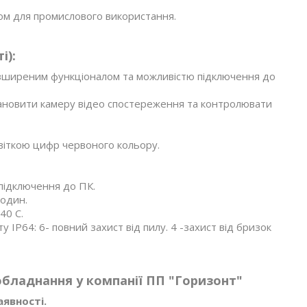
ром для промислового використання.
і):
зширеним функціоналом та можливістю підключення до
тановити камеру відео спостереження та контролювати
світкою цифр червоного кольору.
підключення до ПК.
годин.
40 С.
 IP64: 6- повний захист від пилу. 4 -захист від бризок
бладнання у компанії ПП "Горизонт"
аявності.