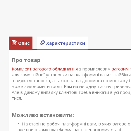
Опис
Характеристики
Про товар
Комплект вагового обладнання
з промисловим
ваговим 
для самостійної установки на платформні ваги з найб
швидка установка, а також наша допомога по монтажу і 
може зекономити гроші Вам на не одну тисячу гривень.
Але в даному випадку клієнтові треба вникати в усі про
тися.
Можливо встановити:
На старі не робочі платформні ваги, в яких вагове
але при цьому платформа ваг в непоганому стані.