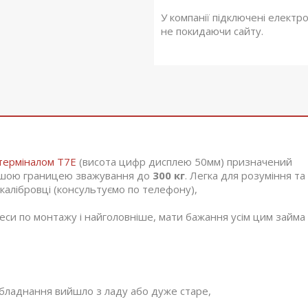
У компанії підключені електр
не покидаючи сайту.
терміналом T7E
(висота цифр дисплею 50мм) призначений
ільшою границею зважування до
300 кг
. Легка для розуміння та
калібровці (консультуємо по телефону),
цеси по монтажу і найголовніше, мати бажання усім цим займа
 обладнання вийшло з ладу або дуже старе,