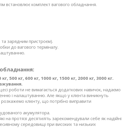
отім встановлює комплект вагового обладнання.
 та зарядним пристроєм).
обки до вагового терміналу.
лаштуванню.
 обладнання:
500 кг, 600 кг, 1000 кг, 1500 кг, 2000 кг, 3000 кг.
важування.
цесі роботи не вимагається додаткових навичок, надаємо
енню і налаштуванню. Але якщо у клієнта виникнуть
 розкажемо клієнту, що потрібно виправити
вбудованого акумулятора.
кі на протязі десятиліть зарекомендували себе як надійні
ресивному середовищі при високих та низьких