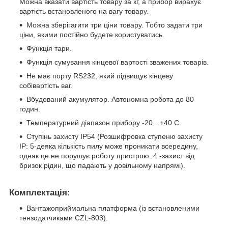
Можна вказати вартість товару за кг, а прибор вирахує
вартість встановленого на вагу товару.
Можна зберігагити три ціни товару. Тобто задати три
ціни, якими постійно будете користуватись.
Функція тари.
Функція сумування кінцевої вартості зважених товарів.
Не має порту RS232, який підвищує кінцеву
собівартість ваг.
Вбудований акумулятор. Автономна робота до 80
годин.
Температурний діапазон прибору -20…+40 С.
Ступінь захисту IP54 (Розшифровка ступеню захисту
IP: 5-деяка кількість пилу може проникати всередину,
однак це не порушує роботу пристрою. 4 -захист від
бризок рідин, що падають у довільному напрямі).
Комплектація:
Вантажоприймальна платформа (із встановленими
тензодатчиками CZL-803).