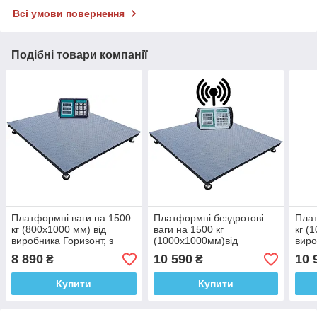
Всі умови повернення
Подібні товари компанії
Платформні ваги на 1500
Платформні бездротові
Плат
кг (800х1000 мм) від
ваги на 1500 кг
кг (
виробника Горизонт, з
(1000х1000мм)від
виро
калькулятором, серія
виробника
каль
8 890
10 590
10 
₴
₴
«СТАНДАРТ»
Горизонт,калькулятор,серія
«СТ
«СТАНДАРТ»
Купити
Купити