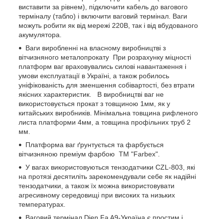
виставити за рівнем), підключити кабель до вагового
терміналу (табло) і включити ваговий термінал. Ваги
можуть робити як від мережі 220В, так і від вбудованого
акумулятора.
Ваги виробленні на власному виробництві з
вітчизняного металопрокату При розрахунку міцності
платформ ваг враховувались силові навантаження і
умови експлуатації в Україні, а також робилось
уніфікованість для зменшення собівартості, без втрати
якісних характеристик. В виробництві ваг не
використовується прокат з товщиною 1мм, як у
китайських виробників. Мінімальна товщина рифленого
листа платформи 4мм, а товщина профільних труб 2
мм.
Платформа ваг ґрунтується та фарбується
вітчизняною преміум фарбою ТМ "Farbex".
У вагах використовуються тензодатчики CZL-803, які
на протязі десятиліть зарекомендували себе як надійні
тензодатчики, а також їх можна використовувати
агресивному середовищі при високих та низьких
температурах.
Ваговий термінал Djen Fa A9-Україна є простим і