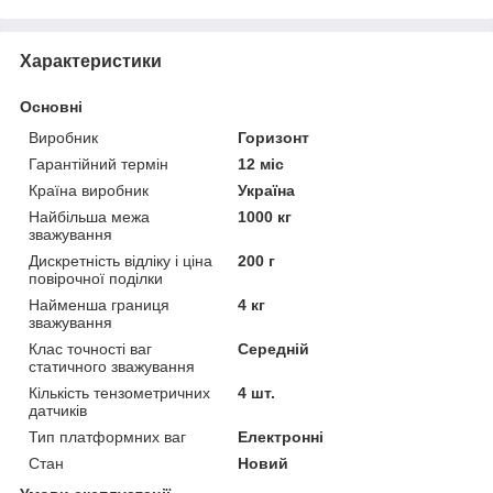
Характеристики
Основні
Виробник
Горизонт
Гарантійний термін
12 міс
Країна виробник
Україна
Найбільша межа
1000 кг
зважування
Дискретність відліку і ціна
200 г
повірочної поділки
Найменша границя
4 кг
зважування
Клас точності ваг
Середній
статичного зважування
Кількість тензометричних
4 шт.
датчиків
Тип платформних ваг
Електронні
Стан
Новий