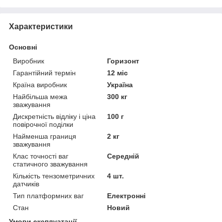
Характеристики
Основні
Виробник
Горизонт
Гарантійний термін
12 міс
Країна виробник
Україна
Найбільша межа
300 кг
зважування
Дискретність відліку і ціна
100 г
повірочної поділки
Найменша границя
2 кг
зважування
Клас точності ваг
Середній
статичного зважування
Кількість тензометричних
4 шт.
датчиків
Тип платформних ваг
Електронні
Стан
Новий
Умови експлуатації