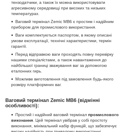
тензодатчики, а також їх можна використовувати
агресивному середовищі при високих та низьких
температурах.
Ваговий термінал Zemic MB6 є простим і надійним
прибором для промислового використання.
Ваги комплектуються паспортом, в якому описані
умови експлуатації, технічні характеристики, термін
гарантії.
Перед відправкою ваги проходять повну перевірку
нашими спеціалістами, а також навантаження до
найбільшої границі зважування ваг за допомогою
еталонних гирь.
Можливе виготовлення під замовлення будь-якого
розміру платформних ваг.
Ваговий термінал
Zemic MB6
(відмінні
особливості):
Простий і надійний ваговий термінал
промислового
виконання
. Цей термінал увібрав у собі простоту
виконання, мінімальний набір функцій, що забезпечує
високу надійність при тривалому використанні.