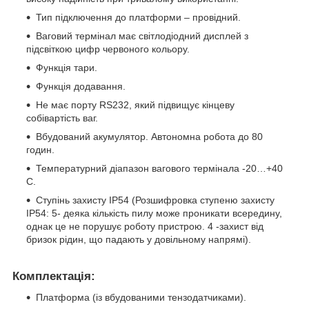
Тип підключення до платформи – провідний.
Ваговий термінал має світлодіодний дисплей з
підсвіткою цифр червоного кольору.
Функція тари.
Функція додавання.
Не має порту RS232, який підвищує кінцеву
собівартість ваг.
Вбудований акумулятор. Автономна робота до 80
годин.
Температурний діапазон вагового термінала -20…+40
С.
Ступінь захисту IP54 (Розшифровка ступеню захисту
IP54: 5- деяка кількість пилу може проникати всередину,
однак це не порушує роботу пристрою. 4 -захист від
бризок рідин, що падають у довільному напрямі).
Комплектація:
Платформа (із вбудованими тензодатчиками).