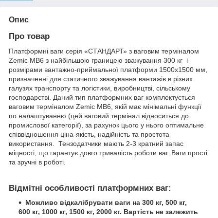
Опис
Про товар
Платформні ваги серія «СТАНДАРТ» з ваговим терміналом
Zemic MB6 з найбільшою границею зважування 300 кг і
розмірами вантажно-приймальної платформи 1500х1500 мм,
призначенні для статичного зважування вантажів в різних
галузях транспорту та логістики, виробництві, сільському
господарстві. Даний тип платформних ваг комплектується
ваговим терміналом Zemic MB6, якій має мінімальні функції
по налаштуванню (цей ваговий термінал відноситься до
промислової категорії), за рахунок цього у нього оптимальне
співвідношення ціна-якість, надійність та простота
використання. Тензодатчики мають 2-3 кратний запас
міцності, що гарантує довго тривалість роботи ваг. Ваги прості
та зручні в роботі.
Відмітні особливості платформних ваг:
Можливо відкалібрувати ваги на 300 кг, 500 кг,
600 кг, 1000 кг, 1500 кг, 2000 кг. Вартість не залежить