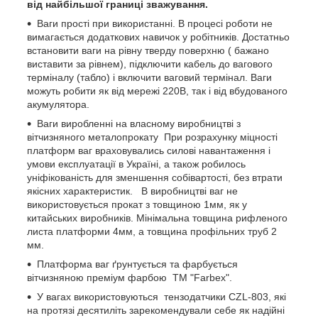
від найбільшої границі зважування.
Ваги прості при використанні. В процесі роботи не
вимагається додаткових навичок у робітників. Достатньо
встановити ваги на рівну тверду поверхню ( бажано
виставити за рівнем), підключити кабель до вагового
терміналу (табло) і включити ваговий термінал. Ваги
можуть робити як від мережі 220В, так і від вбудованого
акумулятора.
Ваги виробленні на власному виробництві з
вітчизняного металопрокату При розрахунку міцності
платформ ваг враховувались силові навантаження і
умови експлуатації в Україні, а також робилось
уніфікованість для зменшення собівартості, без втрати
якісних характеристик. В виробництві ваг не
використовується прокат з товщиною 1мм, як у
китайських виробників. Мінімальна товщина рифленого
листа платформи 4мм, а товщина профільних труб 2
мм.
Платформа ваг ґрунтується та фарбується
вітчизняною преміум фарбою ТМ "Farbex".
У вагах використовуються тензодатчики CZL-803, які
на протязі десятиліть зарекомендували себе як надійні