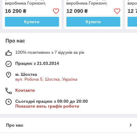
виробника Горизонт,
виробника Горизонт,
виро
електронні, серія
електронні, серія
елек
16 290
12 090
12 
₴
₴
«СТАНДАРТ»
«СТАНДАРТ»
«СТ
Купити
Купити
Про нас
100% позитивних з 7 відгуків за рік
Працює з 21.03.2014
м. Шостка
вул. Робоча 5, Шостка, Україна
Контакти
Сьогодні працює з 09:00 до 20:00
Показати весь графік роботи
Про нас