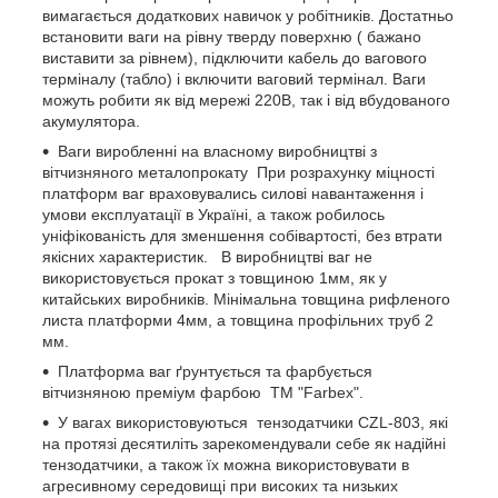
вимагається додаткових навичок у робітників. Достатньо
встановити ваги на рівну тверду поверхню ( бажано
виставити за рівнем), підключити кабель до вагового
терміналу (табло) і включити ваговий термінал. Ваги
можуть робити як від мережі 220В, так і від вбудованого
акумулятора.
Ваги виробленні на власному виробництві з
вітчизняного металопрокату При розрахунку міцності
платформ ваг враховувались силові навантаження і
умови експлуатації в Україні, а також робилось
уніфікованість для зменшення собівартості, без втрати
якісних характеристик. В виробництві ваг не
використовується прокат з товщиною 1мм, як у
китайських виробників. Мінімальна товщина рифленого
листа платформи 4мм, а товщина профільних труб 2
мм.
Платформа ваг ґрунтується та фарбується
вітчизняною преміум фарбою ТМ "Farbex".
У вагах використовуються тензодатчики CZL-803, які
на протязі десятиліть зарекомендували себе як надійні
тензодатчики, а також їх можна використовувати в
агресивному середовищі при високих та низьких