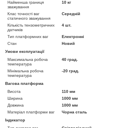
Найменша границя
10 кг
зважування
Клас точності ваг
Середній
статичного зважування
Кількість тензометричних
4 шт.
датчиків
Тип платформних ваг
Електронні
Стан
Новий
Умови експлуатації
Максимальна робоча
40 град.
температура
Мінімальна робоча
-20 град.
температура
Вагова платформа
Висота
110 мм
Ширина
1000 мм
Довжина
1000 мм
Матеріал платформи ваг
Чорна сталь
Індикатор
Тип дисплея ваг
Світлодіодний