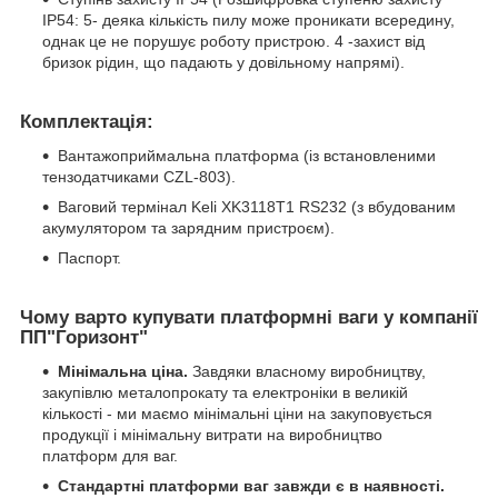
IP54: 5- деяка кількість пилу може проникати всередину,
однак це не порушує роботу пристрою. 4 -захист від
бризок рідин, що падають у довільному напрямі).
Комплектація:
Вантажоприймальна платформа (із встановленими
тензодатчиками CZL-803).
Ваговий термінал Keli XK3118Т1 RS232 (з вбудованим
акумулятором та зарядним пристроєм).
Паспорт.
Чому варто купувати платформні ваги у компанії
ПП"Горизонт"
Мінімальна ціна.
Завдяки власному виробництву,
закупівлю металопрокату та електроніки в великій
кількості - ми маємо мінімальні ціни на закуповується
продукції і мінімальну витрати на виробництво
платформ для ваг.
Стандартні платформи ваг завжди є в наявності.