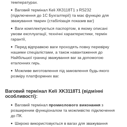
температурах.
Ваговий термінал Keli XK3118T1 з RS232
(підключення до 1С Бухгалтерії) та має функцію для
зважування тварин (стабілізація показив ваг)
Ваги комплектуються паспортом, в якому описані
умови експлуатації, технічні характеристики, термін
гарантії,
Перед відправкою ваги проходять повну перевірку
нашими спеціалістами, а також навантаження до
Найбільшої границі зважування ваг за допомогою
еталонних гирь.
Можливе виготовлення під замовлення будь-якого
розміру платформних ваг.
Ваговий термінал
Keli
XK
3118
T
1
(відмінні
особливості):
Ваговий термінал
промислового виконання
з
розширеним функціоналом та можливістю підключення
до ПК.
Широко використовується в вагах для зважування