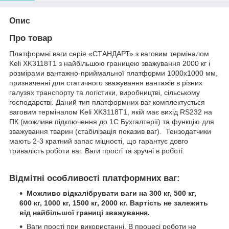
Опис
Про товар
Платформні ваги серія «СТАНДАРТ» з ваговим терміналом
Keli XK3118T1 з найбільшою границею зважування 2000 кг і
розмірами вантажно-приймальної платформи 1000х1000 мм,
призначенні для статичного зважування вантажів в різних
галузях транспорту та логістики, виробництві, сільському
господарстві. Даний тип платформних ваг комплектується
ваговим терміналом Keli XK3118T1, якій має вихід RS232 на
ПК (можливе підключення до 1С Бухгалтерії) та функцію для
зважування тварин (стабілізація показив ваг). Тензодатчики
мають 2-3 кратний запас міцності, що гарантує довго
тривалість роботи ваг. Ваги прості та зручні в роботі.
Відмітні особливості платформних ваг:
Можливо відкалібрувати ваги на 300 кг, 500 кг,
600 кг, 1000 кг, 1500 кг, 2000 кг. Вартість не залежить
від найбільшої границі зважування.
Ваги прості при використанні. В процесі роботи не