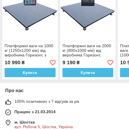
Платформні ваги на 1000
Платформні ваги на 2000
Плат
кг (1250х1250 мм) від
кг (800х1000 мм) від
ваги
виробника Горизонт, з
виробника Горизонт,
(100
калькулятором, серія
електронні, серія
виро
10 990
9 190
10 
₴
₴
«СТАНДАРТ»
«СТАНДАРТ»
Гори
«СТ
Купити
Купити
Про нас
100% позитивних з 7 відгуків за рік
Працює з 21.03.2014
м. Шостка
вул. Робоча 5, Шостка, Україна