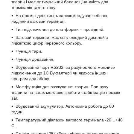
тварин і має оптимальний баланс ціна-якість для
терміналів такого типу.
На протязі десятиліть зарекомендував себе як
надійний ваговий термінал.
Тип підключення до платформи – провідний.
Ваговий термінал має світлодіодний дисплей з
підсвіткою цифр червоного кольору.
Функція тари.
Функція додавання.
Вбудований порт RS232, за рахунок чого можливе
підключення до 1С Бухгалтерії чи якихось інших
програм для обліку.
Має функцію для зважування тварин. При руху
тварини на вагах можливо зробити стабілізацію показів
ваг.
Вбудований акумулятор. Автономна робота до 80
годин.
Температурний діапазон вагового термінала -20…+40
С.
Ступінь захисту IP54 (Розшифровка ступеню захисту