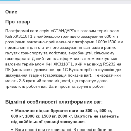
Опис
Про товар
Платформні ваги серія «СТАНДАРТ» з ваговим терміналом
Keli XK3118T1 з найбільшою границею зважування 600 кг і
розмірами вантажно-приймальної платформи 1000х1500 мм,
призначенні для статичного зважування вантажів в різних
галузях транспорту та логістики, виробництві, сільському
господарстві. Даний тип платформних ваг комплектується
ваговим терміналом Keli XK3118T1, якій має вихід RS232 на
ПК (можливе підключення до 1С Бухгалтерії) та функцію для
зважування тварин (стабілізація показив ваг). Тензодатчики
мають 2-3 кратний запас міцності, що гарантує довго
тривалість роботи ваг. Ваги прості та зручні в роботі.
Відмітні особливості платформних ваг:
Можливо відкалібрувати ваги на 300 кг, 500 кг,
600 кг, 1000 кг, 1500 кг, 2000 кг. Вартість не залежить
від найбільшої границі зважування.
Ваги прості при використанні. В процесі роботи не