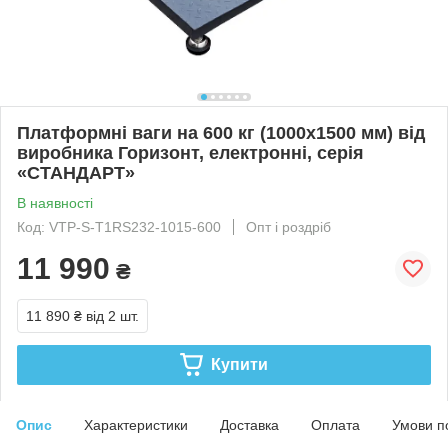
Платформні ваги на 600 кг (1000х1500 мм) від
виробника Горизонт, електронні, серія
«СТАНДАРТ»
В наявності
Код: VTP-S-Т1RS232-1015-600
Опт і роздріб
11 990
₴
11 890 ₴
від 2 шт.
Купити
Опис
Характеристики
Доставка
Оплата
Умови п