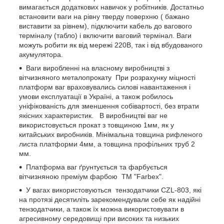
вимагається додаткових навичок у робітників. Достатньо
встановити ваги на рівну тверду поверхню ( бажано
виставити за рівнем), підключити кабель до вагового
терміналу (табло) і включити ваговий термінал. Ваги
можуть робити як від мережі 220В, так і від вбудованого
акумулятора.
Ваги виробленні на власному виробництві з
вітчизняного металопрокату При розрахунку міцності
платформ ваг враховувались силові навантаження і
умови експлуатації в Україні, а також робилось
уніфікованість для зменшення собівартості, без втрати
якісних характеристик. В виробництві ваг не
використовується прокат з товщиною 1мм, як у
китайських виробників. Мінімальна товщина рифленого
листа платформи 4мм, а товщина профільних труб 2
мм.
Платформа ваг ґрунтується та фарбується
вітчизняною преміум фарбою ТМ "Farbex".
У вагах використовуються тензодатчики CZL-803, які
на протязі десятиліть зарекомендували себе як надійні
тензодатчики, а також їх можна використовувати в
агресивному середовищі при високих та низьких