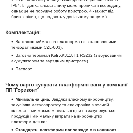
IP54: 5- деяка кількість пилу може проникати всередину,
однак це не порушує роботу пристрою. 4 -захист від
бризок рідин, що падають у довільному напрямі).
Комплектація:
Вантажоприймальна платформа (із встановленими
тензодатчиками CZL-803).
Ваговий термінал Keli XK3118Т1 RS232 (з вбудованим
акумулятором та зарядним пристроєм).
Паспорт.
Чому варто купувати платформні ваги у компанії
ПП"Горизонт"
Мінімальна ціна.
Завдяки власному виробництву,
закупівлю металопрокату та електроніки в великій
кількості - ми маємо мінімальні ціни на закуповується
продукції і мінімальну витрати на виробництво
платформ для ваг.
Стандартні платформи ваг завжди є в наявності.