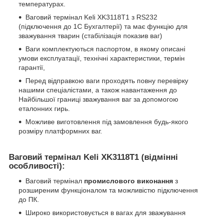
температурах.
Ваговий термінал Keli XK3118T1 з RS232
(підключення до 1С Бухгалтерії) та має функцію для
зважування тварин (стабілізація показив ваг)
Ваги комплектуються паспортом, в якому описані
умови експлуатації, технічні характеристики, термін
гарантії,
Перед відправкою ваги проходять повну перевірку
нашими спеціалістами, а також навантаження до
Найбільшої границі зважування ваг за допомогою
еталонних гирь.
Можливе виготовлення під замовлення будь-якого
розміру платформних ваг.
Ваговий термінал
Keli
XK
3118
T
1
(відмінні
особливості):
Ваговий термінал
промислового виконання
з
розширеним функціоналом та можливістю підключення
до ПК.
Широко використовується в вагах для зважування