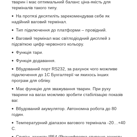
тварин і має оптимальний баланс ціна-якість для
терміналів такого типу.
На протязі десятиліть зарекомендував себе як
надійний ваговий термінал.
Тип підключення до платформи – провідний.
Ваговий термінал має світлодіодний дисплей з
підсвіткою цифр червоного кольору.
Функція тари.
Функція додавання.
Вбудований порт RS232, за рахунок чого можливе
підключення до 1С Бухгалтерії чи якихось інших
програм для обліку.
Має функцію для зважування тварин. При руху
тварини на вагах можливо зробити стабілізацію показів
ваг.
Вбудований акумулятор. Автономна робота до 80
годин.
Температурний діапазон вагового термінала -20…+40
С.
Ступінь захисту IP54 (Розшифровка ступеню захисту