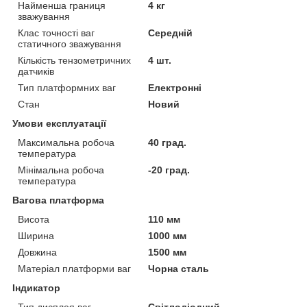
Найменша границя
4 кг
зважування
Клас точності ваг
Середній
статичного зважування
Кількість тензометричних
4 шт.
датчиків
Тип платформних ваг
Електронні
Стан
Новий
Умови експлуатації
Максимальна робоча
40 град.
температура
Мінімальна робоча
-20 град.
температура
Вагова платформа
Висота
110 мм
Ширина
1000 мм
Довжина
1500 мм
Матеріал платформи ваг
Чорна сталь
Індикатор
Тип дисплея ваг
Світлодіодний