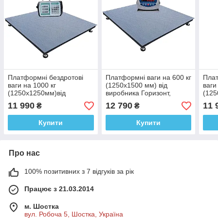
Платформні бездротові
Платформні ваги на 600 кг
Плат
ваги на 1000 кг
(1250х1500 мм) від
ваги
(1250х1250мм)від
виробника Горизонт,
(125
виробника
електронні, серія
виро
11 990
12 790
11 
₴
₴
Горизонт,калькулятор,серія
«СТАНДАРТ»
Гори
«СТАНДАРТ»
«СТ
Купити
Купити
Про нас
100% позитивних з 7 відгуків за рік
Працює з 21.03.2014
м. Шостка
вул. Робоча 5, Шостка, Україна