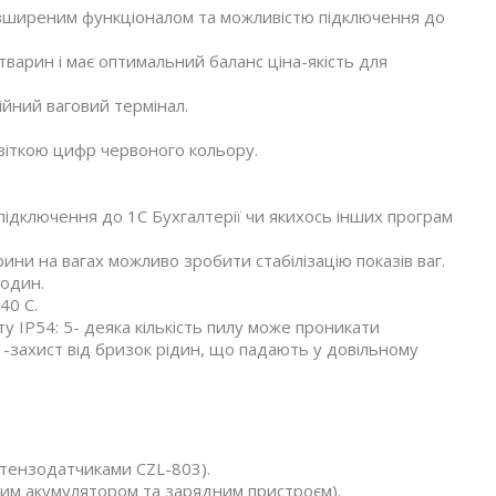
зширеним функціоналом та можливістю підключення до
варин і має оптимальний баланс ціна-якість для
ійний ваговий термінал.
світкою цифр червоного кольору.
ідключення до 1С Бухгалтерії чи якихось інших програм
ни на вагах можливо зробити стабілізацію показів ваг.
годин.
40 С.
у IP54: 5- деяка кількість пилу може проникати
-захист від бризок рідин, що падають у довільному
тензодатчиками CZL-803).
ним акумулятором та зарядним пристроєм).