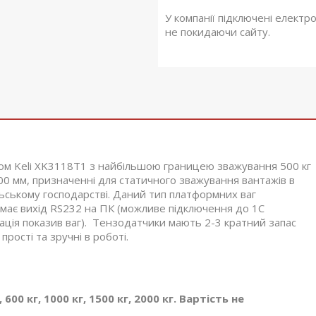
У компанії підключені електр
не покидаючи сайту.
ом Keli XK3118T1 з найбільшою границею зважування 500 кг
0 мм, призначенні для статичного зважування вантажів в
ільському господарстві. Даний тип платформних ваг
 має вихід RS232 на ПК (можливе підключення до 1С
зація показив ваг). Тензодатчики мають 2-3 кратний запас
прості та зручні в роботі.
00 кг, 1000 кг, 1500 кг, 2000 кг. Вартість не