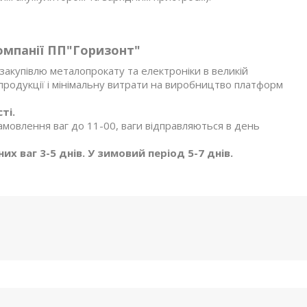
омпанії ПП"Горизонт"
акупівлю металопрокату та електроніки в великій
я продукції і мінімальну витрати на виробництво платформ
ті.
амовлення ваг до 11-00, ваги відправляються в день
х ваг 3-5 днів. У зимовий період 5-7 днів.