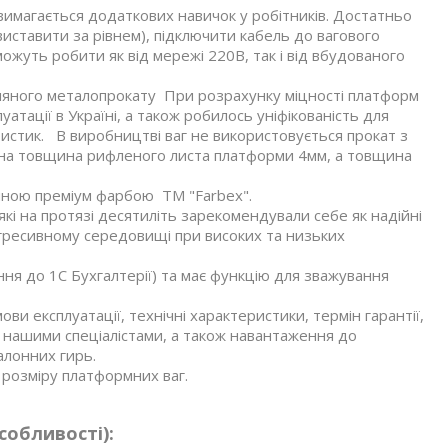
 вимагається додаткових навичок у робітників. Достатньо
иставити за рівнем), підключити кабель до вагового
можуть робити як від мережі 220В, так і від вбудованого
зняного металопрокату При розрахунку міцності платформ
атації в Україні, а також робилось уніфікованість для
ристик. В виробництві ваг не використовується прокат з
льна товщина рифленого листа платформи 4мм, а товщина
яною преміум фарбою ТМ "Farbex".
кі на протязі десятиліть зарекомендували себе як надійні
агресивному середовищі при високих та низьких
ння до 1С Бухгалтерії) та має функцію для зважування
ви експлуатації, технічні характеристики, термін гарантії,
 нашими спеціалістами, а також навантаження до
алонних гирь.
розміру платформних ваг.
собливості):