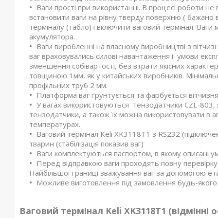
Ваги прості при використанні. В процесі роботи не
встановити ваги на рівну тверду поверхню ( бажано в
терміналу (табло) і включити ваговий термінал. Ваги 
акумулятора.
Ваги виробленні на власному виробництві з вітчи
ваг враховувались силові навантаження і умови експлу
зменшення собівартості, без втрати якісних характе
товщиною 1мм, як у китайських виробників. Мініма
профільних труб 2 мм.
Платформа ваг ґрунтується та фарбується вітчизн
У вагах використовуються тензодатчики CZL-803, я
тензодатчики, а також їх можна використовувати в 
температурах.
Ваговий термінал Keli XK3118T1 з RS232 (підключе
тварин (стабілізація показив ваг)
Ваги комплектуються паспортом, в якому описані умо
Перед відправкою ваги проходять повну перевірку
Найбільшої границі зважування ваг за допомогою ет
Можливе виготовлення під замовлення будь-якого 
Ваговий термінал
Keli
XK
3118
T
1
(відмінні о