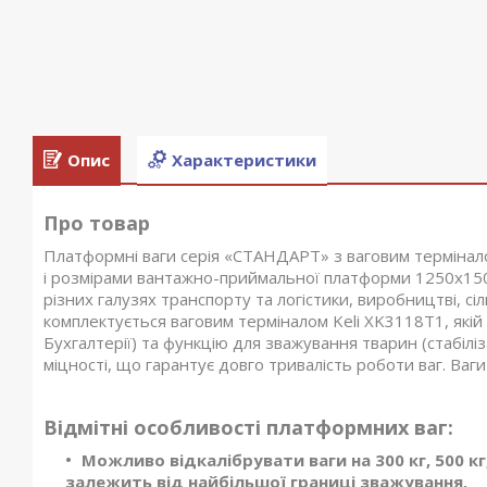
Опис
Характеристики
Про товар
Платформні ваги серія «СТАНДАРТ» з ваговим термінал
і розмірами вантажно-приймальної платформи 1250х150
різних галузях транспорту та логістики, виробництві, с
комплектується ваговим терміналом Keli XK3118T1, якій
Бухгалтерії) та функцію для зважування тварин (стабілі
міцності, що гарантує довго тривалість роботи ваг. Ваги 
Відмітні особливості платформних ваг:
Можливо відкалібрувати ваги на 300 кг, 500 кг, 6
залежить від найбільшої границі зважування.