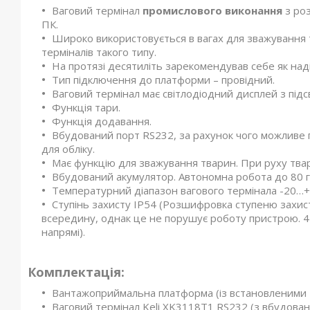
Ваговий термінал
промислового виконання
з ро
ПК.
Широко використовується в вагах для зважування т
терміналів такого типу.
На протязі десятиліть зарекомендував себе як над
Тип підключення до платформи – провідний.
Ваговий термінал має світлодіодний дисплей з під
Функція тари.
Функція додавання.
Вбудований порт RS232, за рахунок чого можливе п
для обліку.
Має функцію для зважування тварин. При руху твари
Вбудований акумулятор. Автономна робота до 80 
Температурний діапазон вагового термінала -20…+
Ступінь захисту IP54 (Розшифровка ступеню захист
всередину, однак це не порушує роботу пристрою. 4 
напрямі).
Комплектація:
Вантажоприймальна платформа (із встановленими 
Ваговий термінал Keli XK3118Т1 RS232 (з вбудова