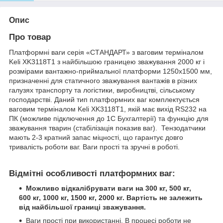
Опис
Про товар
Платформні ваги серія «СТАНДАРТ» з ваговим терміналом
Keli XK3118T1 з найбільшою границею зважування 2000 кг і
розмірами вантажно-приймальної платформи 1250х1500 мм,
призначенні для статичного зважування вантажів в різних
галузях транспорту та логістики, виробництві, сільському
господарстві. Даний тип платформних ваг комплектується
ваговим терміналом Keli XK3118T1, якій має вихід RS232 на
ПК (можливе підключення до 1С Бухгалтерії) та функцію для
зважування тварин (стабілізація показив ваг). Тензодатчики
мають 2-3 кратний запас міцності, що гарантує довго
тривалість роботи ваг. Ваги прості та зручні в роботі.
Відмітні особливості платформних ваг:
Можливо відкалібрувати ваги на 300 кг, 500 кг,
600 кг, 1000 кг, 1500 кг, 2000 кг. Вартість не залежить
від найбільшої границі зважування.
Ваги прості при використанні. В процесі роботи не