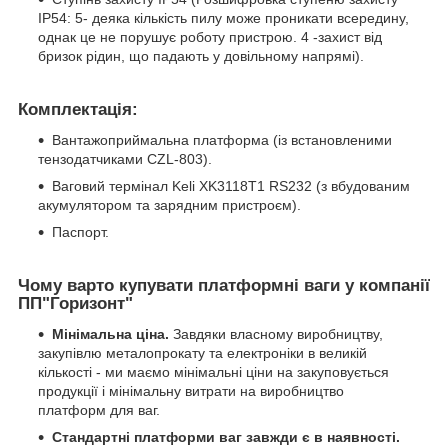
IP54: 5- деяка кількість пилу може проникати всередину,
однак це не порушує роботу пристрою. 4 -захист від
бризок рідин, що падають у довільному напрямі).
Комплектація:
Вантажоприймальна платформа (із встановленими
тензодатчиками CZL-803).
Ваговий термінал Keli XK3118Т1 RS232 (з вбудованим
акумулятором та зарядним пристроєм).
Паспорт.
Чому варто купувати платформні ваги у компанії
ПП"Горизонт"
Мінімальна ціна.
Завдяки власному виробництву,
закупівлю металопрокату та електроніки в великій
кількості - ми маємо мінімальні ціни на закуповується
продукції і мінімальну витрати на виробництво
платформ для ваг.
Стандартні платформи ваг завжди є в наявності.