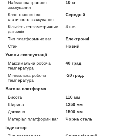
Найменша границя
10 кг
зважування
Клас точності ваг
Середній
статичного зважування
Кількість тензометричних
4 шт.
датчиків
Тип платформних ваг
Електронні
Стан
Новий
Умови експлуатації
Максимальна робоча
40 град.
температура
Мінімальна робоча
-20 град.
температура
Вагова платформа
Висота
110 мм
Ширина
1250 мм
Довжина
1500 мм
Матеріал платформи ваг
Чорна сталь
Індикатор
Тип дисплея ваг
Світлодіодний