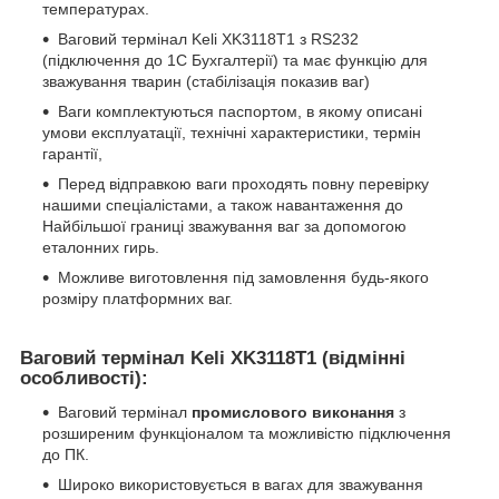
температурах.
Ваговий термінал Keli XK3118T1 з RS232
(підключення до 1С Бухгалтерії) та має функцію для
зважування тварин (стабілізація показив ваг)
Ваги комплектуються паспортом, в якому описані
умови експлуатації, технічні характеристики, термін
гарантії,
Перед відправкою ваги проходять повну перевірку
нашими спеціалістами, а також навантаження до
Найбільшої границі зважування ваг за допомогою
еталонних гирь.
Можливе виготовлення під замовлення будь-якого
розміру платформних ваг.
Ваговий термінал
Keli
XK
3118
T
1
(відмінні
особливості):
Ваговий термінал
промислового виконання
з
розширеним функціоналом та можливістю підключення
до ПК.
Широко використовується в вагах для зважування