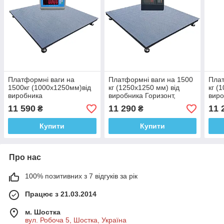
Платформні ваги на
Платформні ваги на 1500
Плат
1500кг (1000х1250мм)від
кг (1250х1250 мм) від
кг (
виробника
виробника Горизонт,
виро
Горизонт,дисплей
електронні, серія
елек
11 590
11 290
11 
₴
₴
50мм,електронні,серія
«СТАНДАРТ»
«СТ
«СТАНДАРТ»
Купити
Купити
Про нас
100% позитивних з 7 відгуків за рік
Працює з 21.03.2014
м. Шостка
вул. Робоча 5, Шостка, Україна