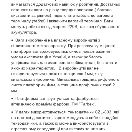
вимагається додаткових навичок у робітників. Достатньо
встановити ваги на рівну тверду поверхню ( бажано
виставити за рівнем), підключити кабель до вагового
терміналу (табло) і включити ваговий термінал. Ваги
можуть робити як від мережі 220В, так і від вбудованого
акумулятора.
Ваги виробленні на власному виробництві з
вітчизняного металопрокату При розрахунку міцності
платформ ваг враховувались силові навантаження і
умови експлуатації в Україні, а також робилось
уніфікованість для зменшення собівартості, без втрати
якісних характеристик. В виробництві ваг не
використовується прокат з товщиною 1мм, як у
китайських виробників. Мінімальна товщина рифленого
листа платформи 4мм, а товщина профільних труб 2
мм.
Платформа ваг ґрунтується та фарбується
вітчизняною преміум фарбою ТМ "Farbex".
У вагах використовуються тензодатчики CZL-803, які
на протязі десятиліть зарекомендували себе як надійні
тензодатчики, а також їх можна використовувати в
агресивному середовищі при високих та низьких