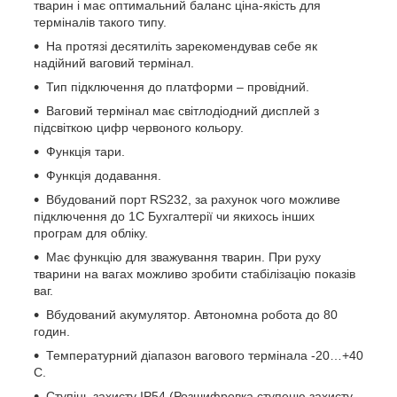
тварин і має оптимальний баланс ціна-якість для
терміналів такого типу.
На протязі десятиліть зарекомендував себе як
надійний ваговий термінал.
Тип підключення до платформи – провідний.
Ваговий термінал має світлодіодний дисплей з
підсвіткою цифр червоного кольору.
Функція тари.
Функція додавання.
Вбудований порт RS232, за рахунок чого можливе
підключення до 1С Бухгалтерії чи якихось інших
програм для обліку.
Має функцію для зважування тварин. При руху
тварини на вагах можливо зробити стабілізацію показів
ваг.
Вбудований акумулятор. Автономна робота до 80
годин.
Температурний діапазон вагового термінала -20…+40
С.
Ступінь захисту IP54 (Розшифровка ступеню захисту