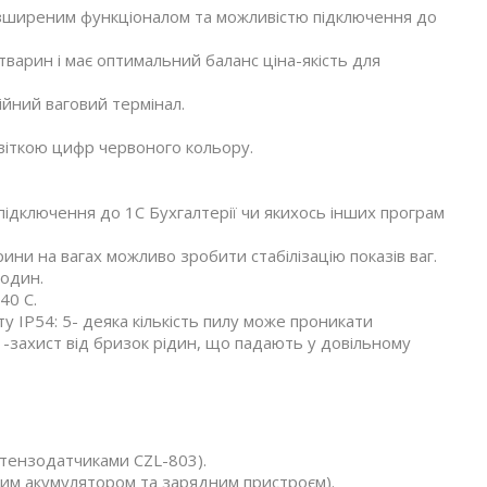
зширеним функціоналом та можливістю підключення до
варин і має оптимальний баланс ціна-якість для
ійний ваговий термінал.
світкою цифр червоного кольору.
ідключення до 1С Бухгалтерії чи якихось інших програм
ни на вагах можливо зробити стабілізацію показів ваг.
годин.
40 С.
у IP54: 5- деяка кількість пилу може проникати
-захист від бризок рідин, що падають у довільному
тензодатчиками CZL-803).
ним акумулятором та зарядним пристроєм).