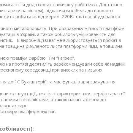
 вимагається додаткових навичок у робітників. Достатньо
иставити за рівнем), підключити кабель до вагового
можуть робити як від мережі 220В, так і від вбудованого
зняного металопрокату При розрахунку міцності платформ
атації в Україні, а також робилось уніфікованість для
ристик. В виробництві ваг не використовується прокат з
льна товщина рифленого листа платформи 4мм, а товщина
яною преміум фарбою ТМ "Farbex".
кі на протязі десятиліть зарекомендували себе як надійні
агресивному середовищі при високих та низьких
ння до 1С Бухгалтерії) та має функцію для зважування
ви експлуатації, технічні характеристики, термін гарантії,
 нашими спеціалістами, а також навантаження до
алонних гирь.
розміру платформних ваг.
собливості):