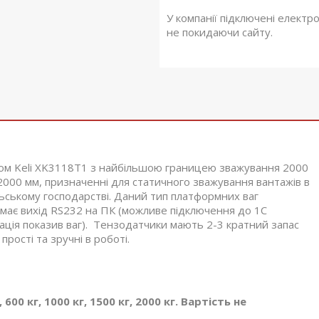
У компанії підключені електр
не покидаючи сайту.
лом Keli XK3118T1 з найбільшою границею зважування 2000
000 мм, призначенні для статичного зважування вантажів в
ільському господарстві. Даний тип платформних ваг
 має вихід RS232 на ПК (можливе підключення до 1С
зація показив ваг). Тензодатчики мають 2-3 кратний запас
прості та зручні в роботі.
00 кг, 1000 кг, 1500 кг, 2000 кг. Вартість не