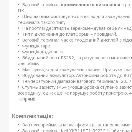
Ваговий термінал
промислового виконання
з ро
ПК.
Широко використовується в вагах для зважування т
терміналів такого типу.
На протязі десятиліть зарекомендував себе як над
Тип підключення до платформи – провідний.
Ваговий термінал має світлодіодний дисплей з під
Функція тари.
Функція додавання.
Вбудований порт RS232, за рахунок чого можливе п
для обліку.
Має функцію для зважування тварин. При руху твари
Вбудований акумулятор. Автономна робота до 80 
Температурний діапазон вагового термінала -20…+
Ступінь захисту IP54 (Розшифровка ступеню захист
всередину, однак це не порушує роботу пристрою. 4 
напрямі).
Комплектація:
Вантажоприймальна платформа (із встановленими 
Ваговий термінал Keli XK3118Т1 RS232 (з вбудова