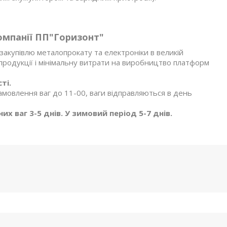
омпанії ПП"Горизонт"
акупівлю металопрокату та електроніки в великій
я продукції і мінімальну витрати на виробництво платформ
ті.
амовлення ваг до 11-00, ваги відправляються в день
х ваг 3-5 днів. У зимовий період 5-7 днів.