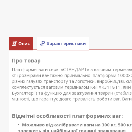
Опис
Характеристики
Про товар
Платформні ваги серія «СТАНДАРТ» з ваговим терміна
кг і розмірами вантажно-приймальної платформи 1000х2
різних галузях транспорту та логістики, виробництві, с
комплектується ваговим терміналом Keli XK3118T1, якій
Бухгалтерії) та функцію для зважування тварин (стабілі
міцності, що гарантує довго тривалість роботи ваг. Ваги 
Відмітні особливості платформних ваг:
Можливо відкалібрувати ваги на 300 кг, 500 кг, 6
залежить від найбільшої границі зважування.