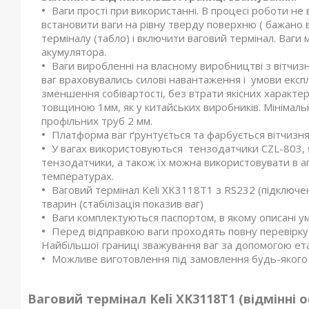
Ваги прості при використанні. В процесі роботи не
встановити ваги на рівну тверду поверхню ( бажано в
терміналу (табло) і включити ваговий термінал. Ваги 
акумулятора.
Ваги виробленні на власному виробництві з вітчи
ваг враховувались силові навантаження і умови експлу
зменшення собівартості, без втрати якісних характе
товщиною 1мм, як у китайських виробників. Мініма
профільних труб 2 мм.
Платформа ваг ґрунтується та фарбується вітчизн
У вагах використовуються тензодатчики CZL-803, я
тензодатчики, а також їх можна використовувати в 
температурах.
Ваговий термінал Keli XK3118T1 з RS232 (підключе
тварин (стабілізація показив ваг)
Ваги комплектуються паспортом, в якому описані умо
Перед відправкою ваги проходять повну перевірку
Найбільшої границі зважування ваг за допомогою ет
Можливе виготовлення під замовлення будь-якого 
Ваговий термінал
Keli
XK
3118
T
1
(відмінні о