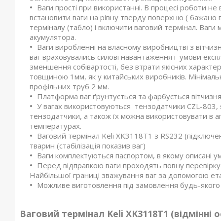
Ваги прості при використанні. В процесі роботи не
встановити ваги на рівну тверду поверхню ( бажано в
терміналу (табло) і включити ваговий термінал. Ваги 
акумулятора.
Ваги виробленні на власному виробництві з вітчи
ваг враховувались силові навантаження і умови експлу
зменшення собівартості, без втрати якісних характе
товщиною 1мм, як у китайських виробників. Мініма
профільних труб 2 мм.
Платформа ваг ґрунтується та фарбується вітчизн
У вагах використовуються тензодатчики CZL-803, я
тензодатчики, а також їх можна використовувати в 
температурах.
Ваговий термінал Keli XK3118T1 з RS232 (підключе
тварин (стабілізація показив ваг)
Ваги комплектуються паспортом, в якому описані умо
Перед відправкою ваги проходять повну перевірку
Найбільшої границі зважування ваг за допомогою ет
Можливе виготовлення під замовлення будь-якого 
Ваговий термінал
Keli
XK
3118
T
1
(відмінні о