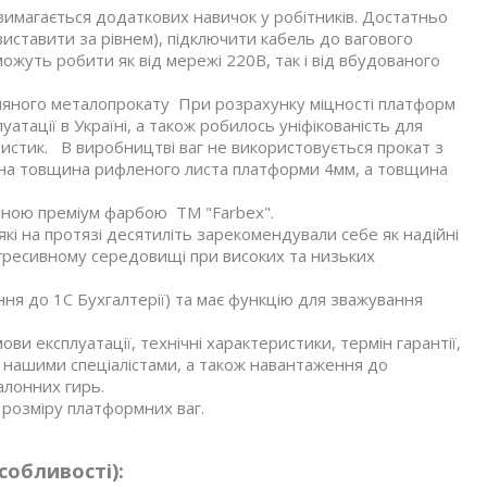
 вимагається додаткових навичок у робітників. Достатньо
иставити за рівнем), підключити кабель до вагового
можуть робити як від мережі 220В, так і від вбудованого
зняного металопрокату При розрахунку міцності платформ
атації в Україні, а також робилось уніфікованість для
ристик. В виробництві ваг не використовується прокат з
льна товщина рифленого листа платформи 4мм, а товщина
яною преміум фарбою ТМ "Farbex".
кі на протязі десятиліть зарекомендували себе як надійні
агресивному середовищі при високих та низьких
ння до 1С Бухгалтерії) та має функцію для зважування
ви експлуатації, технічні характеристики, термін гарантії,
 нашими спеціалістами, а також навантаження до
алонних гирь.
розміру платформних ваг.
собливості):