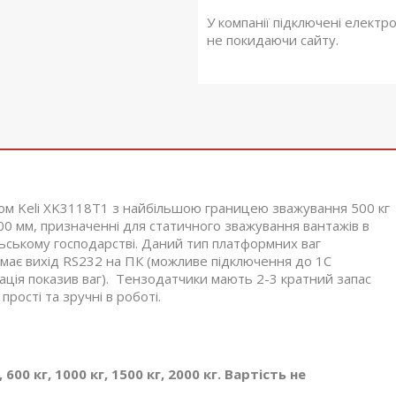
У компанії підключені електр
не покидаючи сайту.
ом Keli XK3118T1 з найбільшою границею зважування 500 кг
0 мм, призначенні для статичного зважування вантажів в
ільському господарстві. Даний тип платформних ваг
 має вихід RS232 на ПК (можливе підключення до 1С
зація показив ваг). Тензодатчики мають 2-3 кратний запас
прості та зручні в роботі.
00 кг, 1000 кг, 1500 кг, 2000 кг. Вартість не