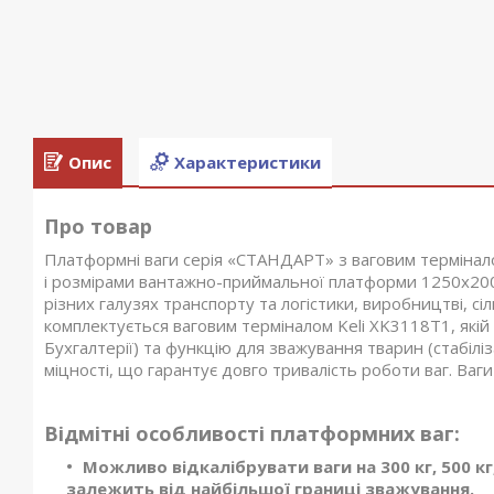
Опис
Характеристики
Про товар
Платформні ваги серія «СТАНДАРТ» з ваговим термінал
і розмірами вантажно-приймальної платформи 1250х200
різних галузях транспорту та логістики, виробництві, с
комплектується ваговим терміналом Keli XK3118T1, якій
Бухгалтерії) та функцію для зважування тварин (стабілі
міцності, що гарантує довго тривалість роботи ваг. Ваги 
Відмітні особливості платформних ваг:
Можливо відкалібрувати ваги на 300 кг, 500 кг, 6
залежить від найбільшої границі зважування.