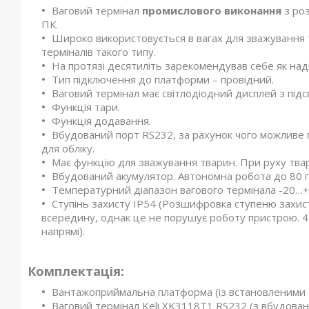
Ваговий термінал
промислового виконання
з ро
ПК.
Широко використовується в вагах для зважування т
терміналів такого типу.
На протязі десятиліть зарекомендував себе як над
Тип підключення до платформи – провідний.
Ваговий термінал має світлодіодний дисплей з під
Функція тари.
Функція додавання.
Вбудований порт RS232, за рахунок чого можливе п
для обліку.
Має функцію для зважування тварин. При руху твари
Вбудований акумулятор. Автономна робота до 80 
Температурний діапазон вагового термінала -20…+
Ступінь захисту IP54 (Розшифровка ступеню захист
всередину, однак це не порушує роботу пристрою. 4 
напрямі).
Комплектація:
Вантажоприймальна платформа (із встановленими 
Ваговий термінал Keli XK3118Т1 RS232 (з вбудова