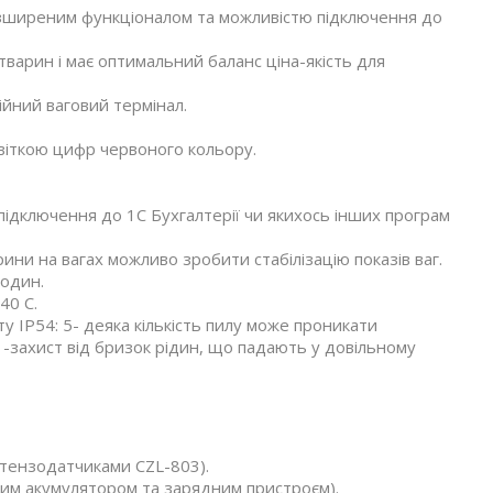
зширеним функціоналом та можливістю підключення до
варин і має оптимальний баланс ціна-якість для
ійний ваговий термінал.
світкою цифр червоного кольору.
ідключення до 1С Бухгалтерії чи якихось інших програм
ни на вагах можливо зробити стабілізацію показів ваг.
годин.
40 С.
у IP54: 5- деяка кількість пилу може проникати
-захист від бризок рідин, що падають у довільному
тензодатчиками CZL-803).
ним акумулятором та зарядним пристроєм).