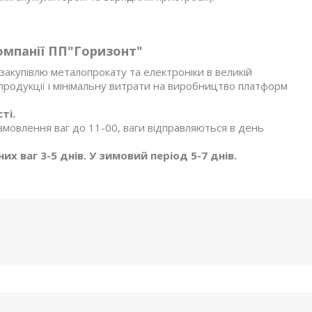
омпанії ПП"Горизонт"
акупівлю металопрокату та електроніки в великій
я продукції і мінімальну витрати на виробництво платформ
ті.
амовлення ваг до 11-00, ваги відправляються в день
х ваг 3-5 днів. У зимовий період 5-7 днів.