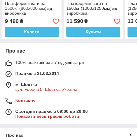
Платформні ваги на
Платформні ваги на
Плат
1500кг (800х800 мм)від
1500кг (1000х1250мм)від
(125
виробника
виробника
виро
Горизонт,дисплей
Горизонт,дисплей
Гори
9 490
11 590
13 
₴
₴
50мм,електронні,серія
50мм,електронні,серія
50мм
«СТАНДАРТ»
«СТАНДАРТ»
«СТ
Купити
Купити
Про нас
100% позитивних з 7 відгуків за рік
Працює з 21.03.2014
м. Шостка
вул. Робоча 5, Шостка, Україна
Контакти
Сьогодні працює з 09:00 до 20:00
Показати весь графік роботи
Про нас