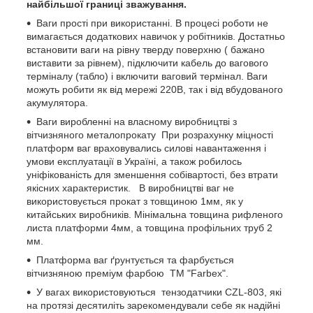
найбільшої границі зважування.
Ваги прості при використанні. В процесі роботи не
вимагається додаткових навичок у робітників. Достатньо
встановити ваги на рівну тверду поверхню ( бажано
виставити за рівнем), підключити кабель до вагового
терміналу (табло) і включити ваговий термінал. Ваги
можуть робити як від мережі 220В, так і від вбудованого
акумулятора.
Ваги виробленні на власному виробництві з
вітчизняного металопрокату При розрахунку міцності
платформ ваг враховувались силові навантаження і
умови експлуатації в Україні, а також робилось
уніфікованість для зменшення собівартості, без втрати
якісних характеристик. В виробництві ваг не
використовується прокат з товщиною 1мм, як у
китайських виробників. Мінімальна товщина рифленого
листа платформи 4мм, а товщина профільних труб 2
мм.
Платформа ваг ґрунтується та фарбується
вітчизняною преміум фарбою ТМ "Farbex".
У вагах використовуються тензодатчики CZL-803, які
на протязі десятиліть зарекомендували себе як надійні