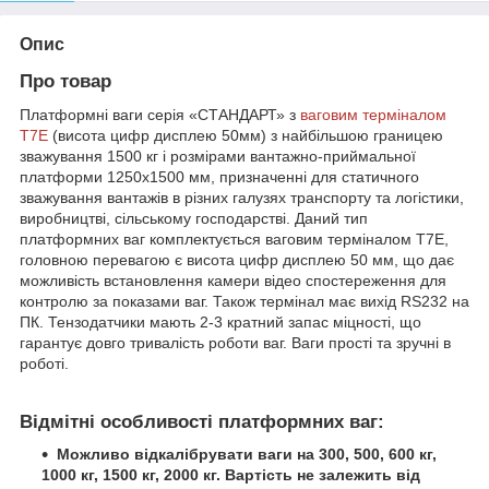
Опис
Про товар
Платформні ваги серія «СТАНДАРТ» з
ваговим терміналом
T7E
(висота цифр дисплею 50мм) з найбільшою границею
зважування 1500 кг і розмірами вантажно-приймальної
платформи 1250х1500 мм, призначенні для статичного
зважування вантажів в різних галузях транспорту та логістики,
виробництві, сільському господарстві. Даний тип
платформних ваг комплектується ваговим терміналом T7E,
головною перевагою є висота цифр дисплею 50 мм, що дає
можливість встановлення камери відео спостереження для
контролю за показами ваг. Також термінал має вихід RS232 на
ПК. Тензодатчики мають 2-3 кратний запас міцності, що
гарантує довго тривалість роботи ваг. Ваги прості та зручні в
роботі.
Відмітні особливості платформних ваг:
Можливо відкалібрувати ваги на 300, 500, 600 кг,
1000 кг, 1500 кг, 2000 кг. Вартість не залежить від