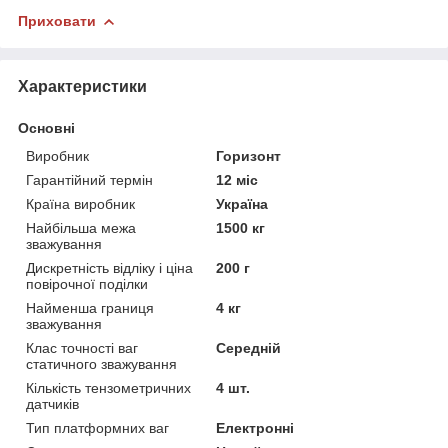
Приховати
Характеристики
Основні
Виробник
Горизонт
Гарантійний термін
12 міс
Країна виробник
Україна
Найбільша межа
1500 кг
зважування
Дискретність відліку і ціна
200 г
повірочної поділки
Найменша границя
4 кг
зважування
Клас точності ваг
Середній
статичного зважування
Кількість тензометричних
4 шт.
датчиків
Тип платформних ваг
Електронні