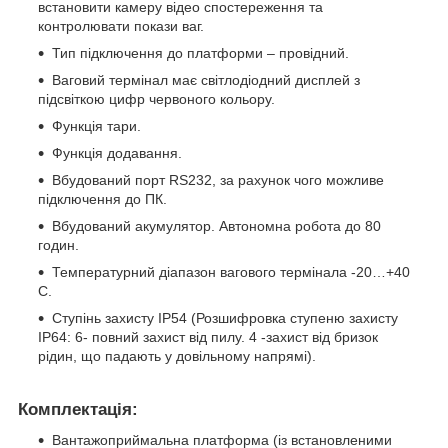
встановити камеру відео спостереження та
контролювати покази ваг.
Тип підключення до платформи – провідний.
Ваговий термінал має світлодіодний дисплей з
підсвіткою цифр червоного кольору.
Функція тари.
Функція додавання.
Вбудований порт RS232, за рахунок чого можливе
підключення до ПК.
Вбудований акумулятор. Автономна робота до 80
годин.
Температурний діапазон вагового термінала -20…+40
С.
Ступінь захисту IP54 (Розшифровка ступеню захисту
IP64: 6- повний захист від пилу. 4 -захист від бризок
рідин, що падають у довільному напрямі).
Комплектація:
Вантажоприймальна платформа (із встановленими