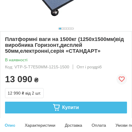
Платформні ваги на 1500кг (1250х1500мм)від
виробника Горизонт,дисплей
50мм,електронні,серія «СТАНДАРТ»
В наявності
Код: VTP-S-Т7Е50ММ-1215-1500
Опт і роздріб
13 090
₴
12 990 ₴
від 2 шт.
Купити
Опис
Характеристики
Доставка
Оплата
Умови п