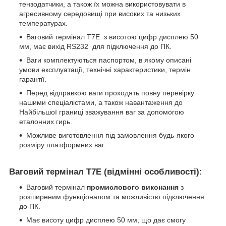
тензодатчики, а також їх можна використовувати в
агресивному середовищі при високих та низьких
температурах.
Ваговий термінал T7E з висотою цифр дисплею 50
мм, має вихід RS232 для підключення до ПК.
Ваги комплектуються паспортом, в якому описані
умови експлуатації, технічні характеристики, термін
гарантії.
Перед відправкою ваги проходять повну перевірку
нашими спеціалістами, а також навантаження до
Найбільшої границі зважування ваг за допомогою
еталонних гирь.
Можливе виготовлення під замовлення будь-якого
розміру платформних ваг.
Ваговий термінал
T
7
E
(відмінні особливості):
Ваговий термінал
промислового виконання
з
розширеним функціоналом та можливістю підключення
до ПК.
Має висоту цифр дисплею 50 мм, що дає смогу