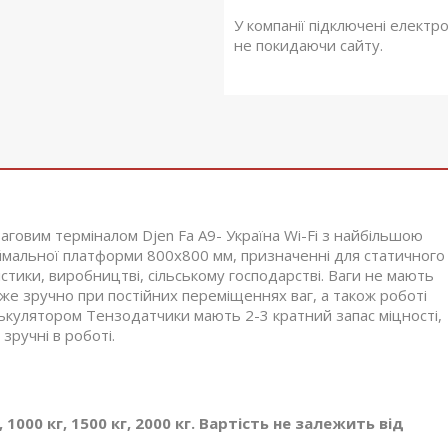
У компанії підключені електр
не покидаючи сайту.
вим терміналом Djen Fa A9- Україна Wi-Fi з найбільшою
ймальної платформи 800х800 мм, призначенні для статичного
істики, виробництві, сільському господарстві. Ваги не мають
е зручно при постійних переміщеннях ваг, а також роботі
алькулятором Тензодатчики мають 2-3 кратний запас міцності,
зручні в роботі.
1000 кг, 1500 кг, 2000 кг. Вартість не залежить від