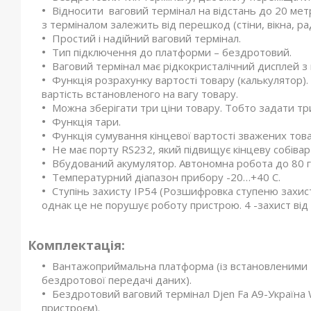
Відносити ваговий термінал на відстань до 20 мет
з терміналом залежить від перешкод (стіни, вікна, р
Простий і надійний ваговий термінал.
Тип підключення до платформи – бездротовий.
Ваговий термінал має рідкокристалічний дисплей з 
Функція розрахунку вартості товару (калькулятор).
вартість встановленого на вагу товару.
Можна зберігати три ціни товару. Тобто задати тр
Функція тари.
Функція сумування кінцевої вартості зважених това
Не має порту RS232, який підвищує кінцеву собіварт
Вбудований акумулятор. Автономна робота до 80 
Температурний діапазон прибору -20…+40 С.
Ступінь захисту IP54 (Розшифровка ступеню захист
однак це не порушує роботу пристрою. 4 -захист від
Комплектація:
Вантажоприймальна платформа (із встановленими
бездротової передачі даних).
Бездротовий ваговий термінал Djen Fa A9-Україна 
пристроєм).