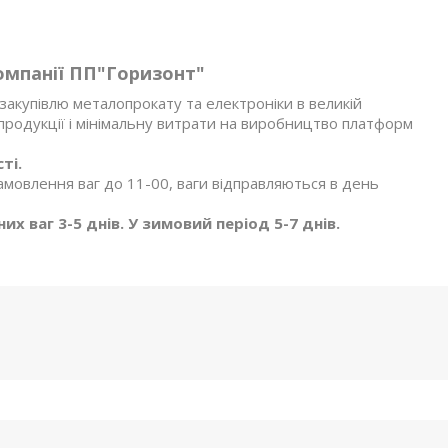
омпанії ПП"Горизонт"
акупівлю металопрокату та електроніки в великій
я продукції і мінімальну витрати на виробництво платформ
ті.
амовлення ваг до 11-00, ваги відправляються в день
х ваг 3-5 днів. У зимовий період 5-7 днів.