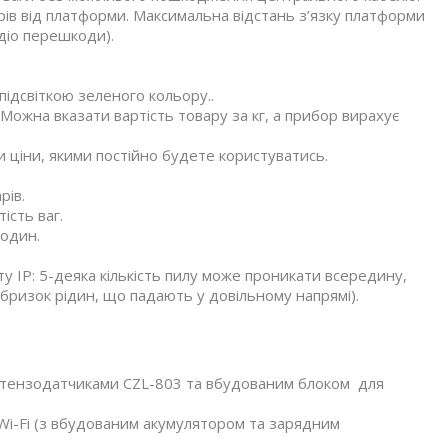
рів від платформи. Максимальна відстань з’язку платформи
адіо перешкоди).
підсвіткою зеленого кольору..
 Можна вказати вартість товару за кг, а прибор вирахує
и ціни, якими постійно будете користуватись.
рів.
ість ваг.
годин.
у IP: 5-деяка кількість пилу може проникати всередину,
 бризок рідин, що падають у довільному напрямі).
 тензодатчиками CZL-803 та вбудованим блоком для
Wi-Fi (з вбудованим акумулятором та зарядним