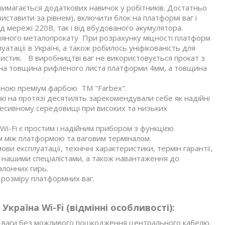
 вимагається додаткових навичок у робітників. Достатньо
иставити за рівнем), включити блок на платформі ваг і
д мережі 220В, так і від вбудованого акумулятора.
зняного металопрокату При розрахунку міцності платформ
атації в Україні, а також робилось уніфікованість для
ристик. В виробництві ваг не використовується прокат з
льна товщина рифленого листа платформи 4мм, а товщина
яною преміум фарбою ТМ "Farbex".
і на протязі десятиліть зарекомендували себе як надійні
ресивному середовищі при високих та низьких
Wi-Fi є простим і надійним прибором з функцією
м між платформою та ваговим терміналом.
ви експлуатації, технічні характеристики, термін гарантії,
 нашими спеціалістами, а також навантаження до
алонних гирь.
розміру платформних ваг.
країна Wi-Fi (відмінні особливості):
и ваги без можливого пошкодження центрального кабелю.