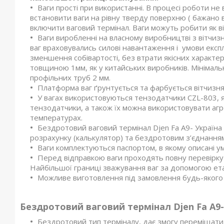
Ваги прості при використанні. В процесі роботи не
встановити ваги на рівну тверду поверхню ( бажано в
включити ваговий термінал. Ваги можуть робити як ві
Ваги виробленні на власному виробництві з вітчи
ваг враховувались силові навантаження і умови експлу
зменшення собівартості, без втрати якісних характе
товщиною 1мм, як у китайських виробників. Мініма
профільних труб 2 мм.
Платформа ваг ґрунтується та фарбується вітчизн
У вагах використовуються тензодатчики CZL-803, як
тензодатчики, а також їх можна використовувати аг
температурах.
Бездротовий ваговий термінал Djen Fa A9- Україна 
розрахунку (калькулятор) та бездротовим з’єднання
Ваги комплектуються паспортом, в якому описані умо
Перед відправкою ваги проходять повну перевірку
Найбільшої границі зважування ваг за допомогою ет
Можливе виготовлення під замовлення будь-якого 
Бездротовий ваговий термінал Djen Fa A9- У
Бездротовий тип терміналу, дає змогу переміщат