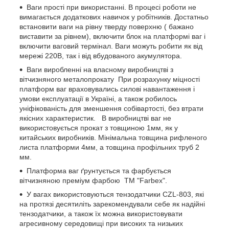
Ваги прості при використанні. В процесі роботи не
вимагається додаткових навичок у робітників. Достатньо
встановити ваги на рівну тверду поверхню ( бажано
виставити за рівнем), включити блок на платформі ваг і
включити ваговий термінал. Ваги можуть робити як від
мережі 220В, так і від вбудованого акумулятора.
Ваги виробленні на власному виробництві з
вітчизняного металопрокату При розрахунку міцності
платформ ваг враховувались силові навантаження і
умови експлуатації в Україні, а також робилось
уніфікованість для зменшення собівартості, без втрати
якісних характеристик. В виробництві ваг не
використовується прокат з товщиною 1мм, як у
китайських виробників. Мінімальна товщина рифленого
листа платформи 4мм, а товщина профільних труб 2
мм.
Платформа ваг ґрунтується та фарбується
вітчизняною преміум фарбою ТМ "Farbex".
У вагах використовуються тензодатчики CZL-803, які
на протязі десятиліть зарекомендували себе як надійні
тензодатчики, а також їх можна використовувати
агресивному середовищі при високих та низьких