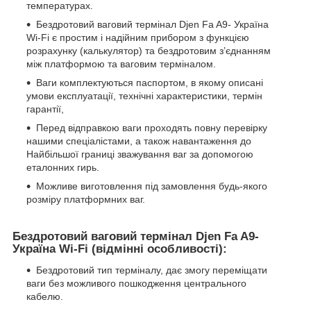
температурах.
Бездротовий ваговий термінал Djen Fa A9- Україна
Wi-Fi є простим і надійним прибором з функцією
розрахунку (калькулятор) та бездротовим з’єднанням
між платформою та ваговим терміналом.
Ваги комплектуються паспортом, в якому описані
умови експлуатації, технічні характеристики, термін
гарантії,
Перед відправкою ваги проходять повну перевірку
нашими спеціалістами, а також навантаження до
Найбільшої границі зважування ваг за допомогою
еталонних гирь.
Можливе виготовлення під замовлення будь-якого
розміру платформних ваг.
Бездротовий ваговий термінал Djen Fa A9-
Україна Wi-Fi (відмінні особливості):
Бездротовий тип терміналу, дає змогу переміщати
ваги без можливого пошкодження центрального
кабелю.