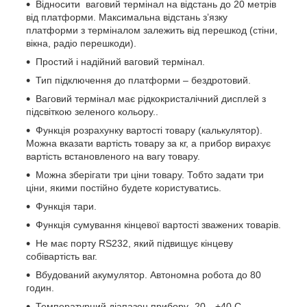
Відносити ваговий термінал на відстань до 20 метрів
від платформи. Максимальна відстань з’язку
платформи з терміналом залежить від перешкод (стіни,
вікна, радіо перешкоди).
Простий і надійний ваговий термінал.
Тип підключення до платформи – бездротовий.
Ваговий термінал має рідкокристалічний дисплей з
підсвіткою зеленого кольору..
Функція розрахунку вартості товару (калькулятор).
Можна вказати вартість товару за кг, а прибор вирахує
вартість встановленого на вагу товару.
Можна зберігати три ціни товару. Тобто задати три
ціни, якими постійно будете користуватись.
Функція тари.
Функція сумування кінцевої вартості зважених товарів.
Не має порту RS232, який підвищує кінцеву
собівартість ваг.
Вбудований акумулятор. Автономна робота до 80
годин.
Температурний діапазон прибору -20…+40 С.