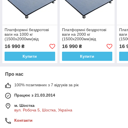
Платформні бездротові
Платформні бездротові
Плат
ваги на 1000 кг
ваги на 2000 кг
ваги
(1500х2000мм)від
(1500х2000мм)від
(150
виробника
виробника
виро
16 990
16 990
16 
₴
₴
Горизонт,калькулятор,серія
Горизонт,калькулятор,серія
Гори
«СТАНДАРТ»
«СТАНДАРТ»
«СТ
Купити
Купити
Про нас
100% позитивних з 7 відгуків за рік
Працює з 21.03.2014
м. Шостка
вул. Робоча 5, Шостка, Україна
Контакти