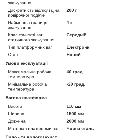
зважування
Дискретність відліку і ціна
200 г
повірочної поділки
Найменша границя
4 кг
зважування
Клас точності ваг
Середній
статичного зважування
Тип платформних ваг
Електронні
Стан
Новий
Умови експлуатації
Максимальна робоча
40 град.
температура
Мінімальна робоча
-20 град.
температура
Вагова платформа
Висота
110 мм
Ширина
1500 мм
Довжина
2000 мм
Матеріал платформи ваг
Чорна сталь
Пило - та вологозахист