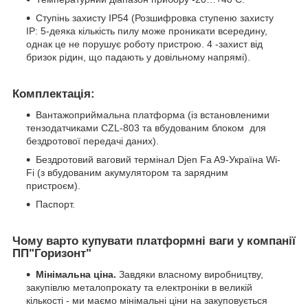
Ступінь захисту IP54 (Розшифровка ступеню захисту
IP: 5-деяка кількість пилу може проникати всередину,
однак це не порушує роботу пристрою. 4 -захист від
бризок рідин, що падають у довільному напрямі).
Комплектація:
Вантажоприймальна платформа (із встановленими
тензодатчиками CZL-803 та вбудованим блоком для
бездротової передачі даних).
Бездротовий ваговий термінал Djen Fa A9-Україна Wi-
Fi (з вбудованим акумулятором та зарядним
пристроєм).
Паспорт.
Чому варто купувати платформні ваги у компанії
ПП"Горизонт"
Мінімальна ціна.
Завдяки власному виробництву,
закупівлю металопрокату та електроніки в великій
кількості - ми маємо мінімальні ціни на закуповується