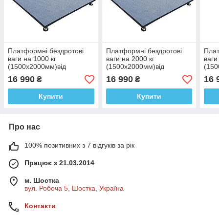
Платформні бездротові
Платформні бездротові
Плат
ваги на 1000 кг
ваги на 2000 кг
ваги
(1500х2000мм)від
(1500х2000мм)від
(150
виробника
виробника
виро
16 990
16 990
16 
₴
₴
Горизонт,калькулятор,серія
Горизонт,калькулятор,серія
Гори
«СТАНДАРТ»
«СТАНДАРТ»
«СТ
Купити
Купити
Про нас
100% позитивних з 7 відгуків за рік
Працює з 21.03.2014
м. Шостка
вул. Робоча 5, Шостка, Україна
Контакти