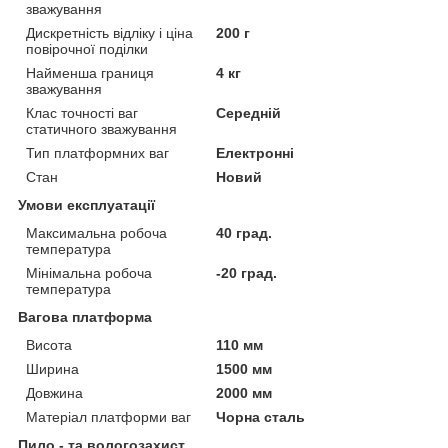
зважування
Дискретність відліку і ціна
200 г
повірочної поділки
Найменша границя
4 кг
зважування
Клас точності ваг
Середній
статичного зважування
Тип платформних ваг
Електронні
Стан
Новий
Умови експлуатації
Максимальна робоча
40 град.
температура
Мінімальна робоча
-20 град.
температура
Вагова платформа
Висота
110 мм
Ширина
1500 мм
Довжина
2000 мм
Матеріал платформи ваг
Чорна сталь
Пило - та вологозахист