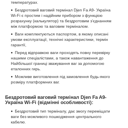
температурах.
Бездротовий ваговий термінал Djen Fa A9- Україна
Wi-Fi є простим і надійним прибором з функцією
розрахунку (калькулятор) та бездротовим з’єднанням
між платформою та ваговим терміналом.
Ваги комплектуються паспортом, в якому описані
умови експлуатації, технічні характеристики, термін
гарантії,
Перед відправкою ваги проходять повну перевірку
нашими спеціалістами, а також навантаження до
Найбільшої границі зважування ваг за допомогою
еталонних гирь.
Можливе виготовлення під замовлення будь-якого
розміру платформних ваг.
Бездротовий ваговий термінал Djen Fa A9-
Україна Wi-Fi (відмінні особливості):
Бездротовий тип терміналу, дає змогу переміщати
ваги без можливого пошкодження центрального
кабелю.