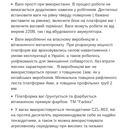
Ваги прості при використанні. В процесі роботи не
вимагається додаткових навичок у робітників. Достатньо
встановити ваги на рівну тверду поверхню ( бажано
виставити за рівнем), включити блок на платформі ваг і
включити ваговий термінал. Ваги можуть робити як від
мережі 220В, так і від вбудованого акумулятора.
Ваги виробленні на власному виробництві з
вітчизняного металопрокату При розрахунку міцності
платформ ваг враховувались силові навантаження і
умови експлуатації в Україні, а також робилось
уніфікованість для зменшення собівартості, без втрати
якісних характеристик. В виробництві ваг не
використовується прокат з товщиною 1мм, як у
китайських виробників. Мінімальна товщина рифленого
листа платформи 4мм, а товщина профільних труб 2
мм.
Платформа ваг ґрунтується та фарбується
вітчизняною преміум фарбою ТМ "Farbex".
У вагах використовуються тензодатчики CZL-803, які
на протязі десятиліть зарекомендували себе як надійні
тензодатчики, а також їх можна використовувати
агресивному середовищі при високих та низьких