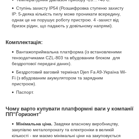
Ступінь захисту IP54 (Розшифровка ступеню захисту
IP: 5-деяка кількість пилу може проникати всередину,
однак це не порушує роботу пристрою. 4 -захист від
бризок рідин, що падають у довільному напрямі).
Комплектація:
Вантажоприймальна платформа (із встановленими
тензодатчиками CZL-803 та вбудованим блоком для
бездротової передачі даних).
Бездротовий ваговий термінал Djen Fa A9-Україна Wi-
Fi (з вбудованим акумулятором та зарядним
пристроєм).
Паспорт.
Чому варто купувати платформні ваги у компанії
ПП"Горизонт"
Мінімальна ціна.
Завдяки власному виробництву,
закупівлю металопрокату та електроніки в великій
кількості - ми маємо мінімальні ціни на закуповується