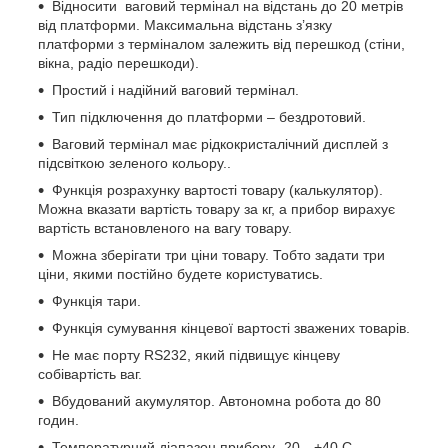
Відносити ваговий термінал на відстань до 20 метрів
від платформи. Максимальна відстань з’язку
платформи з терміналом залежить від перешкод (стіни,
вікна, радіо перешкоди).
Простий і надійний ваговий термінал.
Тип підключення до платформи – бездротовий.
Ваговий термінал має рідкокристалічний дисплей з
підсвіткою зеленого кольору..
Функція розрахунку вартості товару (калькулятор).
Можна вказати вартість товару за кг, а прибор вирахує
вартість встановленого на вагу товару.
Можна зберігати три ціни товару. Тобто задати три
ціни, якими постійно будете користуватись.
Функція тари.
Функція сумування кінцевої вартості зважених товарів.
Не має порту RS232, який підвищує кінцеву
собівартість ваг.
Вбудований акумулятор. Автономна робота до 80
годин.
Температурний діапазон прибору -20…+40 С.