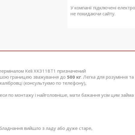
У компанії підключені електр
не покидаючи сайту.
терміналом Keli XK3118T1 призначений
ільшою границею зважування до
500 кг
. Легка для розуміння та
калібровці (консультуємо по телефону),
цеси по монтажу і найголовніше, мати бажання усім цим займа
 обладнання вийшло з ладу або дуже старе,