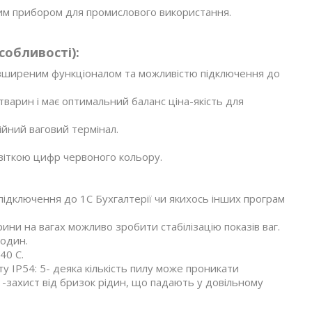
ним прибором для промислового використання.
собливості):
зширеним функціоналом та можливістю підключення до
варин і має оптимальний баланс ціна-якість для
ійний ваговий термінал.
світкою цифр червоного кольору.
ідключення до 1С Бухгалтерії чи якихось інших програм
ни на вагах можливо зробити стабілізацію показів ваг.
годин.
40 С.
у IP54: 5- деяка кількість пилу може проникати
-захист від бризок рідин, що падають у довільному