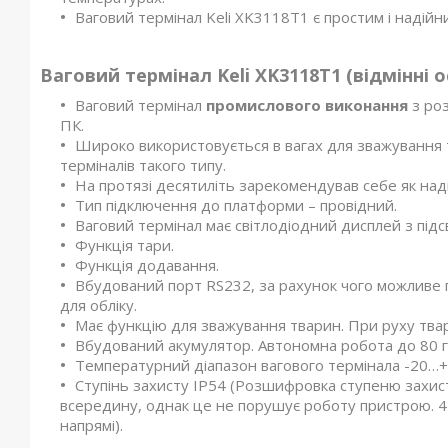
Ваговий термінал Keli XK3118T1 є простим і надій
Ваговий термінал
Keli
XK
3118
T
1
(відмінні о
Ваговий термінал
промислового виконання
з ро
ПК.
Широко використовується в вагах для зважування т
терміналів такого типу.
На протязі десятиліть зарекомендував себе як над
Тип підключення до платформи – провідний.
Ваговий термінал має світлодіодний дисплей з під
Функція тари.
Функція додавання.
Вбудований порт RS232, за рахунок чого можливе п
для обліку.
Має функцію для зважування тварин. При руху твари
Вбудований акумулятор. Автономна робота до 80 
Температурний діапазон вагового термінала -20…+
Ступінь захисту IP54 (Розшифровка ступеню захист
всередину, однак це не порушує роботу пристрою. 4 
напрямі).