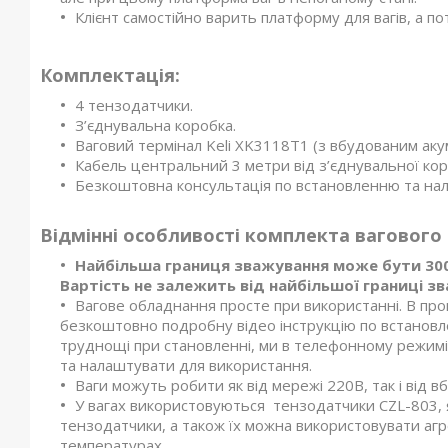
Клієнт самостійно варить платформу для вагів, а п
Комплектація:
4 тензодатчики.
З’єднувальна коробка.
Ваговий термінал Keli XK3118T1 (з вбудованим ак
Кабель центральний 3 метри від з’єднувальної кор
Безкоштовна консультація по встановленню та на
Відмінні особливості комплекта вагового
Найбільша границя зважування може бути 300 кг, 
Вартість не залежить від найбільшої границі з
Вагове обладнання просте при використанні. В про
безкоштовно подробну відео інструкцію по встановл
труднощі при становленні, ми в телефонному режимі
та налаштувати для використання.
Ваги можуть робити як від мережі 220В, так і від 
У вагах використовуються тензодатчики CZL-803, я
тензодатчики, а також їх можна використовувати аг
температурах.