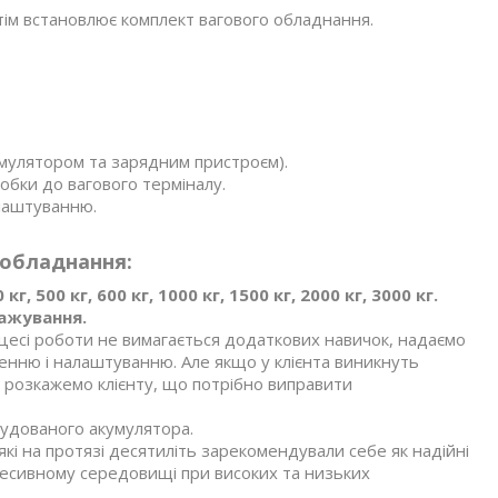
отім встановлює комплект вагового обладнання.
умулятором та зарядним пристроєм).
обки до вагового терміналу.
лаштуванню.
 обладнання:
500 кг, 600 кг, 1000 кг, 1500 кг, 2000 кг, 3000 кг.
важування.
цесі роботи не вимагається додаткових навичок, надаємо
енню і налаштуванню. Але якщо у клієнта виникнуть
 розкажемо клієнту, що потрібно виправити
вбудованого акумулятора.
кі на протязі десятиліть зарекомендували себе як надійні
ресивному середовищі при високих та низьких