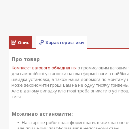
Опис
Характеристики
Про товар
Комплект вагового обладнання
з промисловим ваговим 
для самостійної установки на платформні ваги з найб
швидка установка, а також наша допомога по монтажу і 
може зекономити гроші Вам на не одну тисячу гривень.
Але в даному випадку клієнтові треба вникати в усі про
тися.
Можливо встановити:
На старі не робочі платформні ваги, в яких вагове
але при цьому платформа ваг в непоганому стані.