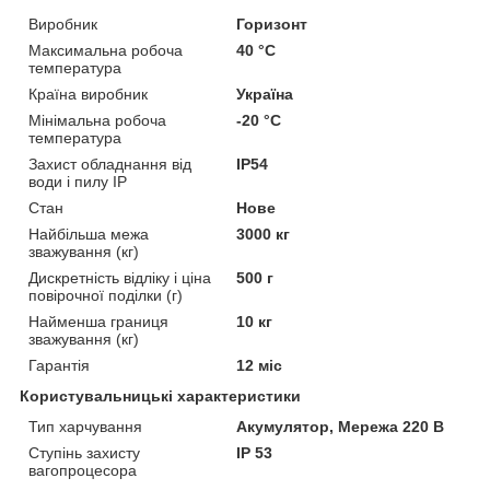
Виробник
Горизонт
Максимальна робоча
40 °С
температура
Країна виробник
Україна
Мінімальна робоча
-20 °С
температура
Захист обладнання від
IP54
води і пилу IP
Стан
Нове
Найбільша межа
3000 кг
зважування (кг)
Дискретність відліку і ціна
500 г
повірочної поділки (г)
Найменша границя
10 кг
зважування (кг)
Гарантія
12 міс
Користувальницькі характеристики
Тип харчування
Акумулятор, Мережа 220 В
Ступінь захисту
IP 53
вагопроцесора