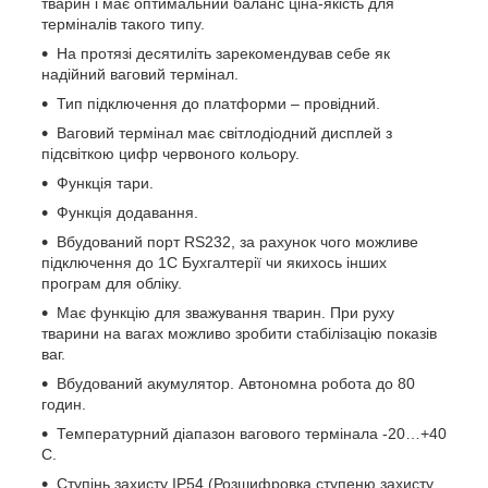
тварин і має оптимальний баланс ціна-якість для
терміналів такого типу.
На протязі десятиліть зарекомендував себе як
надійний ваговий термінал.
Тип підключення до платформи – провідний.
Ваговий термінал має світлодіодний дисплей з
підсвіткою цифр червоного кольору.
Функція тари.
Функція додавання.
Вбудований порт RS232, за рахунок чого можливе
підключення до 1С Бухгалтерії чи якихось інших
програм для обліку.
Має функцію для зважування тварин. При руху
тварини на вагах можливо зробити стабілізацію показів
ваг.
Вбудований акумулятор. Автономна робота до 80
годин.
Температурний діапазон вагового термінала -20…+40
С.
Ступінь захисту IP54 (Розшифровка ступеню захисту