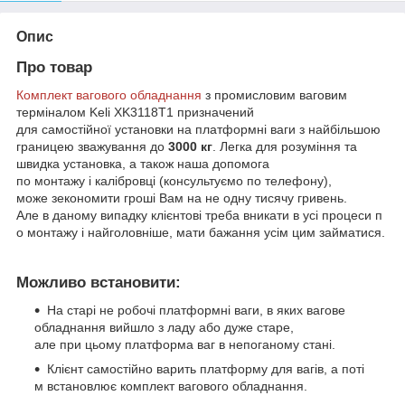
Опис
Про товар
Комплект вагового обладнання
з промисловим ваговим
терміналом Keli XK3118T1 призначений
для самостійної установки на платформні ваги з найбільшою
границею зважування до
3000 кг
. Легка для розуміння та
швидка установка, а також наша допомога
по монтажу і калібровці (консультуємо по телефону),
може зекономити гроші Вам на не одну тисячу гривень.
Але в даному випадку клієнтові треба вникати в усі процеси п
о монтажу і найголовніше, мати бажання усім цим займатися.
Можливо встановити:
На старі не робочі платформні ваги, в яких вагове
обладнання вийшло з ладу або дуже старе,
але при цьому платформа ваг в непоганому стані.
Клієнт самостійно варить платформу для вагів, а поті
м встановлює комплект вагового обладнання.