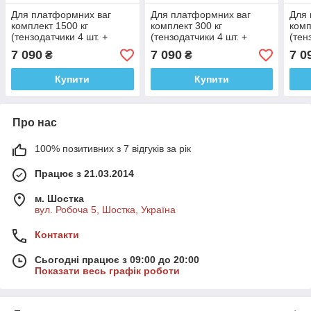
Для платформних ваг
Для платформних ваг
Для 
комплект 1500 кг
комплект 300 кг
комп
(тензодатчики 4 шт. +
(тензодатчики 4 шт. +
(тен
коробка + кабель 3 м +
коробка + кабель 3 м +
коро
7 090
7 090
7 0
₴
₴
БЕЗДРОТОВИЙ Україна)
Keli XK3118Т1 RS232)
Keli
Купити
Купити
Про нас
100% позитивних з 7 відгуків за рік
Працює з 21.03.2014
м. Шостка
вул. Робоча 5, Шостка, Україна
Контакти
Сьогодні працює з 09:00 до 20:00
Показати весь графік роботи