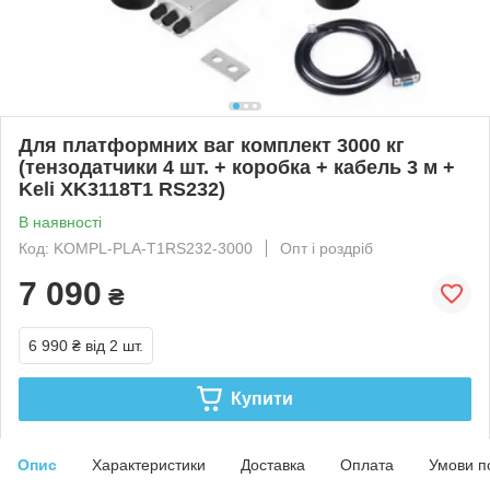
Для платформних ваг комплект 3000 кг
(тензодатчики 4 шт. + коробка + кабель 3 м +
Keli XK3118Т1 RS232)
В наявності
Код: KOMPL-PLA-Т1RS232-3000
Опт і роздріб
7 090
₴
6 990 ₴
від 2 шт.
Купити
Опис
Характеристики
Доставка
Оплата
Умови п