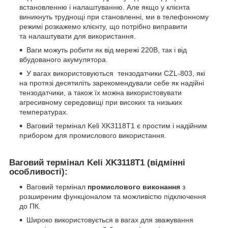
встановленню і налаштуванню. Але якщо у клієнта
виникнуть труднощі при становленні, ми в телефонному
режимі розкажемо клієнту, що потрібно виправити
та налаштувати для використання.
Ваги можуть робити як від мережі 220В, так і від
вбудованого акумулятора.
У вагах використовуються тензодатчики CZL-803, які
на протязі десятиліть зарекомендували себе як надійні
тензодатчики, а також їх можна використовувати
агресивному середовищі при високих та низьких
температурах.
Ваговий термінал Keli XK3118T1 є простим і надійним
прибором для промислового використання.
Ваговий термінал
Keli
XK
3118
T
1
(відмінні
особливості):
Ваговий термінал
промислового виконання
з
розширеним функціоналом та можливістю підключення
до ПК.
Широко використовується в вагах для зважування