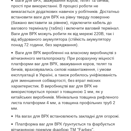
Ваги для ВРХ, зважування коров, телят та бичків,
прості при використанні. В процесі роботи не
вимагається додаткових навичок у робітників. Достатньо
встановити ваги для ВРХ на рівну тверду поверхню
(бажано виставити за рівнем), підключити кабель до
вагового терміналу (табло) і включити ваговий термінал.
Ваги для ВРХ можуть робити як від мережі 220В, так і
від вбудованого акумулятора (стійкість акумулятору
понад 72 години, без заряджання).
Ваги для ВРХ виробленні на власному виробництві з
вітчизняного металопрокату. При розрахунку міцності
платформи ваг для ВРХ, зважування коров, телят та
бичків, враховувались силові навантаження, і умови
експлуатації в Україні, а також робилось уніфікованість
для зменшення собівартості, без втрат якісних
характеристик. В виробництві ваг для ВРХ не
використовується прокат з товщиною 1 мм, як у
китайських виробників. Мінімальна товщина рифленого
листа платформи 4 мм, а товщина профільних труб 2
мм.
На вагах для ВРХ встановлюють закладні для огорожі.
Платформа ваг для ВРХ ґрунтується та фарбується
вітчизняною преміум фарбою ТМ "Farbex".