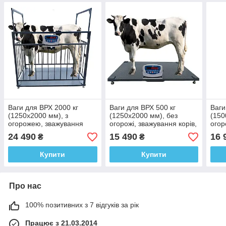
Ваги для ВРХ 2000 кг
Ваги для ВРХ 500 кг
Ваги
(1250х2000 мм), з
(1250х2000 мм), без
(150
огорожею, зважування
огорожі, зважування корів,
огор
корів, телят та бичків, від
телят та бичків, від
телят
24 490
15 490
16 
₴
₴
виробника Горизонт
виробника Горизонт
виро
Купити
Купити
Про нас
100% позитивних з 7 відгуків за рік
Працює з 21.03.2014