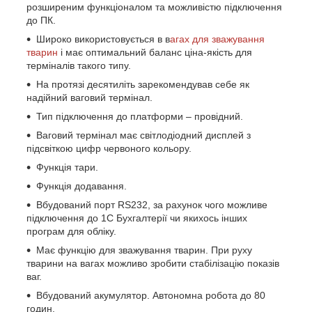
розширеним функціоналом та можливістю підключення
до ПК.
Широко використовується в в
агах для зважування
тварин
і має оптимальний баланс ціна-якість для
терміналів такого типу.
На протязі десятиліть зарекомендував себе як
надійний ваговий термінал.
Тип підключення до платформи – провідний.
Ваговий термінал має світлодіодний дисплей з
підсвіткою цифр червоного кольору.
Функція тари.
Функція додавання.
Вбудований порт RS232, за рахунок чого можливе
підключення до 1С Бухгалтерії чи якихось інших
програм для обліку.
Має функцію для зважування тварин. При руху
тварини на вагах можливо зробити стабілізацію показів
ваг.
Вбудований акумулятор. Автономна робота до 80
годин.