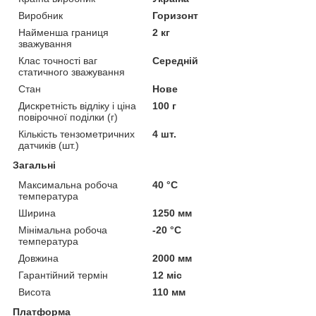
Виробник
Горизонт
Найменша границя
2 кг
зважування
Клас точності ваг
Середній
статичного зважування
Стан
Нове
Дискретність відліку і ціна
100 г
повірочної поділки (г)
Кількість тензометричних
4 шт.
датчиків (шт.)
Загальні
Максимальна робоча
40 °С
температура
Ширина
1250 мм
Мінімальна робоча
-20 °С
температура
Довжина
2000 мм
Гарантійний термін
12 міс
Висота
110 мм
Платформа