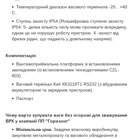
Температурний діапазон вагового термінала -20…+40
С.
Ступінь захисту IP54 (Розшифровка ступеню захисту
IP54: 5- деяка кількість пилу може проникати всередину,
однак це не порушує роботу пристрою. 4 -захист від
бризок рідин, що падають у довільному напрямі).
Комплектація:
Вантажоприймальна платформа зі встановленими
закладними (із встановленими тензодатчиками CZL-
803).
Ваговий термінал Keli XK3118Т1 RS232 (з вбудованим
акумулятором та зарядним пристроєм).
Паспорт.
Чому варто купувати ваги без огорожі для зважування
ВРХ у компанії ПП "Горизонт"
Мінімальна ціна.
Завдяки власному виробництву,
закупівлю металопрокату та вагового обладнання в