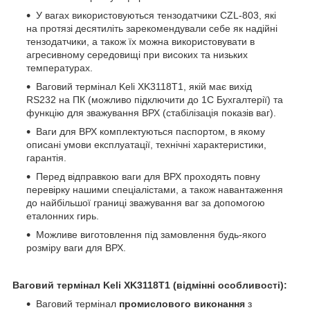
У вагах використовуються тензодатчики CZL-803, які
на протязі десятиліть зарекомендували себе як надійні
тензодатчики, а також їх можна використовувати в
агресивному середовищі при високих та низьких
температурах.
Ваговий термінал Keli XK3118T1, якій має вихід
RS232 на ПК (можливо підключити до 1С Бухгалтерії) та
функцію для зважування ВРХ (стабілізація показів ваг).
Ваги для ВРХ комплектуються паспортом, в якому
описані умови експлуатації, технічні характеристики,
гарантія.
Перед відправкою ваги для ВРХ проходять повну
перевірку нашими спеціалістами, а також навантаження
до найбільшої границі зважування ваг за допомогою
еталонних гирь.
Можливе виготовлення під замовлення будь-якого
розміру ваги для ВРХ.
Ваговий термінал
Keli
XK
3118
T
1 (відмінні особливості):
Ваговий термінал
промислового виконання
з