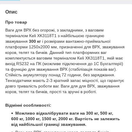
Опис
Про товар
Ваги для ВРХ без огорожі, з закладними, з ваговим
терміналом Keli XK3118T1 з найбільшою границею
зважування
300 кг
і розмірами вантажно-приймальної
платформи 1250х2000 мм, призначенні для ВРХ, зважування
коров, телят та бичків. Данний тип платформних ваг
комплектується ваговим терміналом Keli XK3118T1, якій має
вихід RS232 на ПК (можливе підключення до 1С Бухгалтерії)
та функцію для зважування ВРХ (стабілізація показів ваг).
Стійкість акумулятору понад 72 години, без заряджання.
Тензодатчики мають 2-3 кратний запас міцності, що гарантує
довго тривалість роботи ваг. Ваги для для ВРХ, зважування
коров, телят та бичків, прості та зручні в роботі.
Відмінні особливості:
Можливо відкалібрувати ваги на 300 кг, 500 кг,
600 кг, 1000 кг, 1500 кг, 2000 кг.
Вартість не залежить
від найбільшої границі зважування.