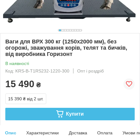
Ваги для ВРХ 300 кг (1250х2000 мм), без
огорожі, зважування корів, телят та бичків,
від виробника Горизонт
В наявності
Код: KRS-B-Т1RS232-1220-300
Опт і роздріб
15 490
₴
15 390 ₴
від 2 шт.
Купити
Опис
Характеристики
Доставка
Оплата
Умови п