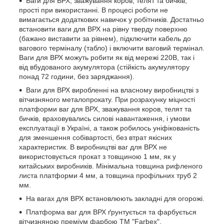
Ваги для ВРХ, зважування коров, телят та бичків,
прості при використанні. В процесі роботи не
вимагається додаткових навичок у робітників. Достатньо
встановити ваги для ВРХ на рівну тверду поверхню
(бажано виставити за рівнем), підключити кабель до
вагового терміналу (табло) і включити ваговий термінал.
Ваги для ВРХ можуть робити як від мережі 220В, так і
від вбудованого акумулятора (стійкість акумулятору
понад 72 години, без заряджання).
Ваги для ВРХ виробленні на власному виробництві з
вітчизняного металопрокату. При розрахунку міцності
платформи ваг для ВРХ, зважування коров, телят та
бичків, враховувались силові навантаження, і умови
експлуатації в Україні, а також робилось уніфікованість
для зменшення собівартості, без втрат якісних
характеристик. В виробництві ваг для ВРХ не
використовується прокат з товщиною 1 мм, як у
китайських виробників. Мінімальна товщина рифленого
листа платформи 4 мм, а товщина профільних труб 2
мм.
На вагах для ВРХ встановлюють закладні для огорожі.
Платформа ваг для ВРХ ґрунтується та фарбується
вітчизняною преміум фарбою ТМ "Farbex".