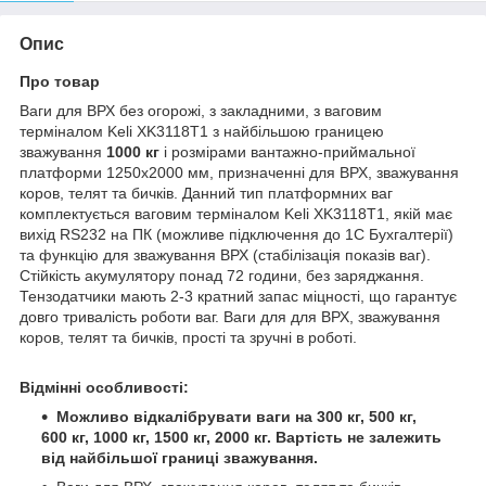
Опис
Про товар
Ваги для ВРХ без огорожі, з закладними, з ваговим
терміналом Keli XK3118T1 з найбільшою границею
зважування
1000 кг
і розмірами вантажно-приймальної
платформи 1250х2000 мм, призначенні для ВРХ, зважування
коров, телят та бичків. Данний тип платформних ваг
комплектується ваговим терміналом Keli XK3118T1, якій має
вихід RS232 на ПК (можливе підключення до 1С Бухгалтерії)
та функцію для зважування ВРХ (стабілізація показів ваг).
Стійкість акумулятору понад 72 години, без заряджання.
Тензодатчики мають 2-3 кратний запас міцності, що гарантує
довго тривалість роботи ваг. Ваги для для ВРХ, зважування
коров, телят та бичків, прості та зручні в роботі.
Відмінні особливості:
Можливо відкалібрувати ваги на 300 кг, 500 кг,
600 кг, 1000 кг, 1500 кг, 2000 кг.
Вартість не залежить
від найбільшої границі зважування.