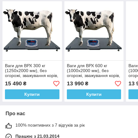
Ваги для ВРХ 300 кг
Ваги для ВРХ 600 кг
Ваги
(1250х2000 мм), без
(1000х2000 мм), без
(100
огорожі, зважування корів,
огорожі, зважування корів,
огор
телят та бичків, від
телят та бичків, від
телят
15 490
13 990
13 
₴
₴
виробника Горизонт
виробника Горизонт
виро
Купити
Купити
Про нас
100% позитивних з 7 відгуків за рік
Працює з 21.03.2014