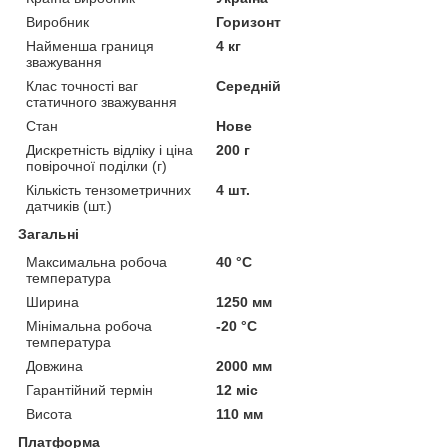
Виробник
Горизонт
Найменша границя
4 кг
зважування
Клас точності ваг
Середній
статичного зважування
Стан
Нове
Дискретність відліку і ціна
200 г
повірочної поділки (г)
Кількість тензометричних
4 шт.
датчиків (шт.)
Загальні
Максимальна робоча
40 °С
температура
Ширина
1250 мм
Мінімальна робоча
-20 °С
температура
Довжина
2000 мм
Гарантійний термін
12 міс
Висота
110 мм
Платформа