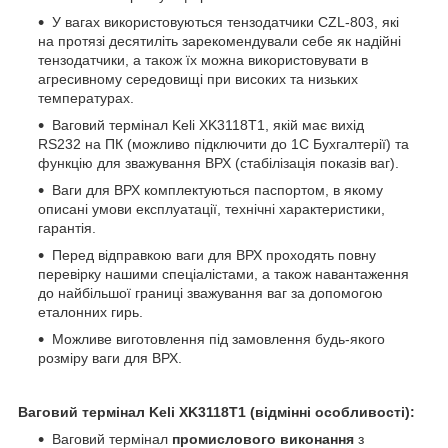
У вагах використовуються тензодатчики CZL-803, які
на протязі десятиліть зарекомендували себе як надійні
тензодатчики, а також їх можна використовувати в
агресивному середовищі при високих та низьких
температурах.
Ваговий термінал Keli XK3118T1, якій має вихід
RS232 на ПК (можливо підключити до 1С Бухгалтерії) та
функцію для зважування ВРХ (стабілізація показів ваг).
Ваги для ВРХ комплектуються паспортом, в якому
описані умови експлуатації, технічні характеристики,
гарантія.
Перед відправкою ваги для ВРХ проходять повну
перевірку нашими спеціалістами, а також навантаження
до найбільшої границі зважування ваг за допомогою
еталонних гирь.
Можливе виготовлення під замовлення будь-якого
розміру ваги для ВРХ.
Ваговий термінал
Keli
XK
3118
T
1 (відмінні особливості):
Ваговий термінал
промислового виконання
з