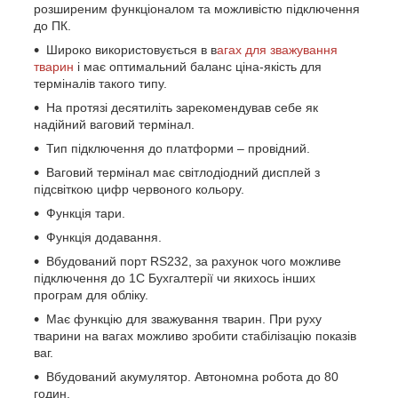
розширеним функціоналом та можливістю підключення
до ПК.
Широко використовується в в
агах для зважування
тварин
і має оптимальний баланс ціна-якість для
терміналів такого типу.
На протязі десятиліть зарекомендував себе як
надійний ваговий термінал.
Тип підключення до платформи – провідний.
Ваговий термінал має світлодіодний дисплей з
підсвіткою цифр червоного кольору.
Функція тари.
Функція додавання.
Вбудований порт RS232, за рахунок чого можливе
підключення до 1С Бухгалтерії чи якихось інших
програм для обліку.
Має функцію для зважування тварин. При руху
тварини на вагах можливо зробити стабілізацію показів
ваг.
Вбудований акумулятор. Автономна робота до 80
годин.