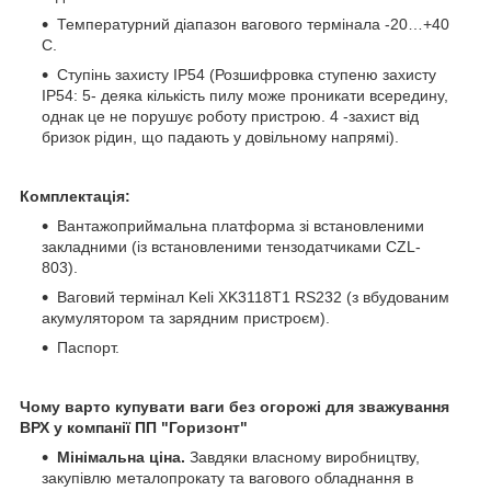
Температурний діапазон вагового термінала -20…+40
С.
Ступінь захисту IP54 (Розшифровка ступеню захисту
IP54: 5- деяка кількість пилу може проникати всередину,
однак це не порушує роботу пристрою. 4 -захист від
бризок рідин, що падають у довільному напрямі).
Комплектація:
Вантажоприймальна платформа зі встановленими
закладними (із встановленими тензодатчиками CZL-
803).
Ваговий термінал Keli XK3118Т1 RS232 (з вбудованим
акумулятором та зарядним пристроєм).
Паспорт.
Чому варто купувати ваги без огорожі для зважування
ВРХ у компанії ПП "Горизонт"
Мінімальна ціна.
Завдяки власному виробництву,
закупівлю металопрокату та вагового обладнання в