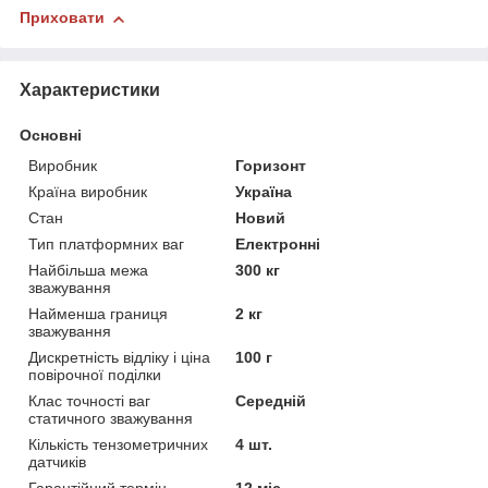
Приховати
Характеристики
Основні
Виробник
Горизонт
Країна виробник
Україна
Стан
Новий
Тип платформних ваг
Електронні
Найбільша межа
300 кг
зважування
Найменша границя
2 кг
зважування
Дискретність відліку і ціна
100 г
повірочної поділки
Клас точності ваг
Середній
статичного зважування
Кількість тензометричних
4 шт.
датчиків
Гарантійний термін
12 міс