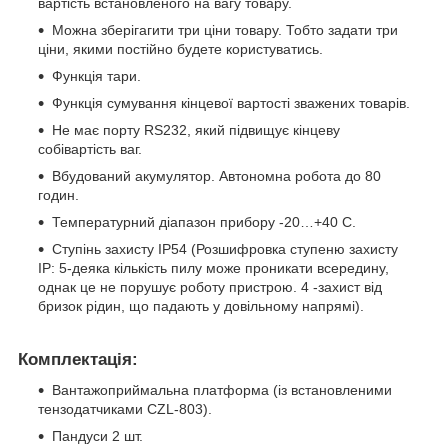
вартість встановленого на вагу товару.
Можна зберігагити три ціни товару. Тобто задати три
ціни, якими постійно будете користуватись.
Функція тари.
Функція сумування кінцевої вартості зважених товарів.
Не має порту RS232, який підвищує кінцеву
собівартість ваг.
Вбудований акумулятор. Автономна робота до 80
годин.
Температурний діапазон прибору -20…+40 С.
Ступінь захисту IP54 (Розшифровка ступеню захисту
IP: 5-деяка кількість пилу може проникати всередину,
однак це не порушує роботу пристрою. 4 -захист від
бризок рідин, що падають у довільному напрямі).
Комплектація:
Вантажоприймальна платформа (із встановленими
тензодатчиками CZL-803).
Пандуси 2 шт.