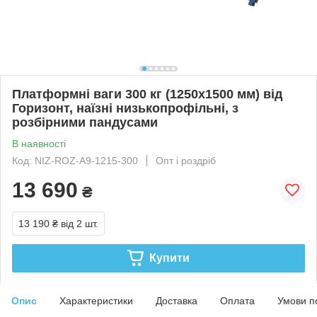
Платформні ваги 300 кг (1250х1500 мм) від
Горизонт, наїзні низькопрофільні, з
розбірними пандусами
В наявності
Код: NIZ-ROZ-A9-1215-300
Опт і роздріб
13 690
₴
13 190 ₴
від 2 шт.
Купити
Опис
Характеристики
Доставка
Оплата
Умови п