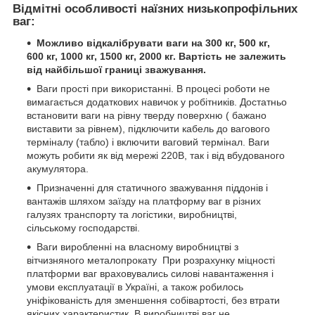
Відмітні особливості наїзних низькопрофільних
ваг:
Можливо відкалібрувати ваги на 300 кг, 500 кг,
600 кг, 1000 кг, 1500 кг, 2000 кг.
Вартість не залежить
від найбільшої границі зважування.
Ваги прості при використанні. В процесі роботи не
вимагається додаткових навичок у робітників. Достатньо
встановити ваги на рівну тверду поверхню ( бажано
виставити за рівнем), підключити кабель до вагового
терміналу (табло) і включити ваговий термінал. Ваги
можуть робити як від мережі 220В, так і від вбудованого
акумулятора.
Призначенні для статичного зважування піддонів і
вантажів шляхом заїзду на платформу ваг в різних
галузях транспорту та логістики, виробництві,
сільському господарстві.
Ваги виробленні на власному виробництві з
вітчизняного металопрокату При розрахунку міцності
платформи ваг враховувались силові навантаження і
умови експлуатації в Україні, а також робилось
уніфікованість для зменшення собівартості, без втрати
якісних характеристик. В виробництві ваг не