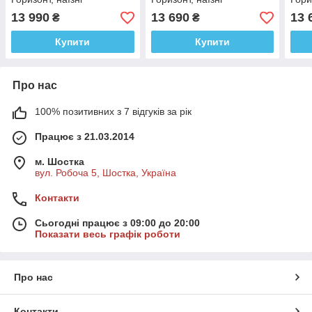
низькопрофільні, з
низькопрофільні, з
низь
13 990
13 690
13 
₴
₴
розбірними пандусами
розбірними пандусами
розб
Купити
Купити
Про нас
100% позитивних з 7 відгуків за рік
Працює з 21.03.2014
м. Шостка
вул. Робоча 5, Шостка, Україна
Контакти
Сьогодні працює з 09:00 до 20:00
Показати весь графік роботи
Про нас
Контакти