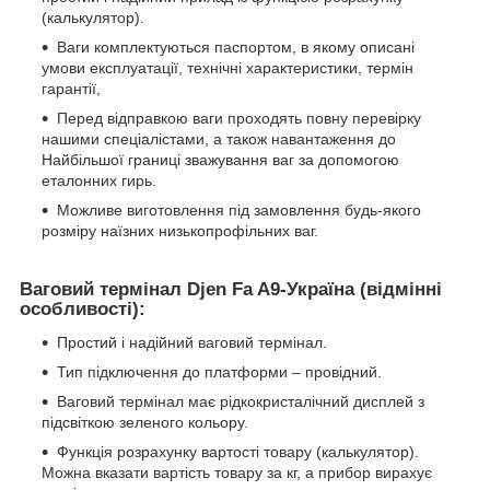
(калькулятор).
Ваги комплектуються паспортом, в якому описані
умови експлуатації, технічні характеристики, термін
гарантії,
Перед відправкою ваги проходять повну перевірку
нашими спеціалістами, а також навантаження до
Найбільшої границі зважування ваг за допомогою
еталонних гирь.
Можливе виготовлення під замовлення будь-якого
розміру наїзних низькопрофільних ваг.
Ваговий термінал
Djen
Fa
A
9-Україна (відмінні
особливості):
Простий і надійний ваговий термінал.
Тип підключення до платформи – провідний.
Ваговий термінал має рідкокристалічний дисплей з
підсвіткою зеленого кольору.
Функція розрахунку вартості товару (калькулятор).
Можна вказати вартість товару за кг, а прибор вирахує