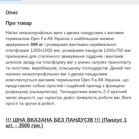
Опис
Про товар
Наїзні низькопрофільні ваги з двома пандусами з ваговим
терміналом Djen Fa A9-Україна з найбільшою межею
зважування
300 кг
і розмірами вантажно-приймальної
платформи 1250х1500 мм, розмірами пандусів 1250х750 мм
призначені для статичного зважування піддонів і вантажів
шляхом заїзду на платформу ваг у різних галузях транспорту
та логістики, виробництві, сільському господарстві. Даний тип
наїзних низькопрофільних ваг з двома пандусами
комплектується ваговим терміналом Djen Fa A9-Україна, що
представляє собою простий і надійний прилад з функцією
розрахунку (калькулятор). Тензодатчики мають 2-3 кратний
запас міцності, що гарантує довго тривалість роботи ваг. Ваги
прості та зручні в роботі.
!!! ЦІНА ВКАЗАНА БЕЗ ПАНДУСІВ !!! (Пандус 1
шт. - 3500 грн.)