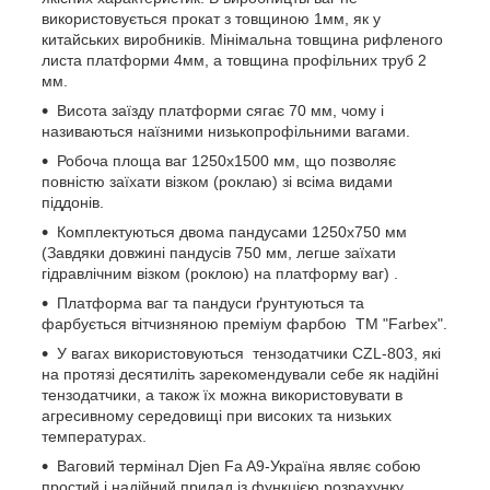
використовується прокат з товщиною 1мм, як у
китайських виробників. Мінімальна товщина рифленого
листа платформи 4мм, а товщина профільних труб 2
мм.
Висота заїзду платформи сягає 70 мм, чому і
називаються наїзними низькопрофільними вагами.
Робоча площа ваг 1250х1500 мм, що позволяє
повністю заїхати візком (роклаю) зі всіма видами
піддонів.
Комплектуються двома пандусами 1250х750 мм
(Завдяки довжині пандусів 750 мм, легше заїхати
гідравлічним візком (роклою) на платформу ваг) .
Платформа ваг та пандуси ґрунтуються та
фарбується вітчизняною преміум фарбою ТМ "Farbex".
У вагах використовуються тензодатчики CZL-803, які
на протязі десятиліть зарекомендували себе як надійні
тензодатчики, а також їх можна використовувати в
агресивному середовищі при високих та низьких
температурах.
Ваговий термінал Djen Fa A9-Україна являє собою
простий і надійний прилад із функцією розрахунку