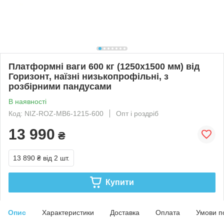
Платформні ваги 600 кг (1250х1500 мм) від
Горизонт, наїзні низькопрофільні, з
розбірними пандусами
В наявності
Код: NIZ-ROZ-MB6-1215-600
Опт і роздріб
13 990
₴
13 890 ₴
від 2 шт.
Купити
Опис
Характеристики
Доставка
Оплата
Умови п