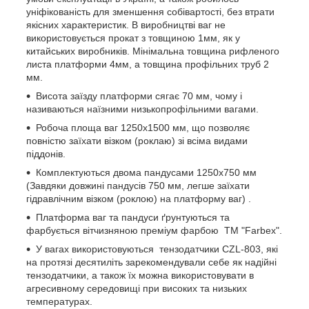
уніфікованість для зменшення собівартості, без втрати
якісних характеристик. В виробництві ваг не
використовується прокат з товщиною 1мм, як у
китайських виробників. Мінімальна товщина рифленого
листа платформи 4мм, а товщина профільних труб 2
мм.
Висота заїзду платформи сягає 70 мм, чому і
називаються наїзними низькопрофільними вагами.
Робоча площа ваг 1250х1500 мм, що позволяє
повністю заїхати візком (роклаю) зі всіма видами
піддонів.
Комплектуються двома пандусами 1250х750 мм
(Завдяки довжині пандусів 750 мм, легше заїхати
гідравлічним візком (роклою) на платформу ваг) .
Платформа ваг та пандуси ґрунтуються та
фарбується вітчизняною преміум фарбою ТМ "Farbex".
У вагах використовуються тензодатчики CZL-803, які
на протязі десятиліть зарекомендували себе як надійні
тензодатчики, а також їх можна використовувати в
агресивному середовищі при високих та низьких
температурах.