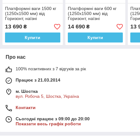
Платформні ваги 1500 кг
Платформні ваги 600 кг
Плат
(1250х1500 мм) від
(1250х1500 мм) від
(125
Горизонт, наїзні
Горизонт, наїзні
Гори
низькопрофільні, з
низькопрофільні, з
низь
13 690
14 690
13 
₴
₴
розбірними пандусами
розбірними пандусами
розб
Купити
Купити
Про нас
100% позитивних з 7 відгуків за рік
Працює з 21.03.2014
м. Шостка
вул. Робоча 5, Шостка, Україна
Контакти
Сьогодні працює з 09:00 до 20:00
Показати весь графік роботи