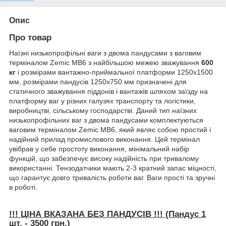
Опис
Про товар
Наїзні низькопрофільні ваги з двома пандусами з ваговим
терміналом Zemic MB6 з найбільшою межею зважування
600
кг
і розмірами вантажно-приймальної платформи 1250х1500
мм, розмірами пандусів 1250х750 мм призначені для
статичного зважування піддонів і вантажів шляхом заїзду на
платформу ваг у різних галузях транспорту та логістики,
виробництві, сільському господарстві. Даний тип наїзних
низькопрофільних ваг з двома пандусами комплектуються
ваговим терміналом Zemic MB6, який являє собою простий і
надійний прилад промислового виконання. Цей термінал
увібрав у себе простоту виконання, мінімальний набір
функцій, що забезпечує високу надійність при тривалому
використанні. Тензодатчики мають 2-3 кратний запас міцності,
що гарантує довго тривалість роботи ваг. Ваги прості та зручні
в роботі.
!!! ЦІНА ВКАЗАНА БЕЗ ПАНДУСІВ !!! (Пандус 1
шт. - 3500 грн.)