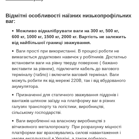
Відмітні особливості наїзних низькопрофільних
ваг:
Можливо відкалібрувати ваги на 300 кг, 500 кг,
600 кг, 1000 кг, 1500 кг, 2000 кг.
Вартість не залежить
від найбільшої границі зважування.
Ваги прості при використанні. В процесі роботи не
вимагається додаткових навичок у робітників. Достатньо
встановити ваги на рівну тверду поверхню ( бажано
виставити за рівнем), підключити кабель до вагового
терміналу (табло) і включити ваговий термінал. Ваги
можуть робити як від мережі 220В, так і від вбудованого
акумулятора.
Призначенні для статичного зважування піддонів і
вантажів шляхом заїзду на платформу ваг в різних
галузях транспорту та логістики, виробництві,
сільському господарстві.
Ваги виробленні на власному виробництві з
вітчизняного металопрокату При розрахунку міцності
платформи ваг враховувались силові навантаження і
умови експлуатації в Україні, а також робилось