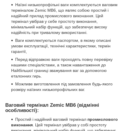
Наїзні низькопрофільні ваги комплектуються ваговим
терміналом Zemic MB6, що являє собою простий і
надійний прилад промислового виконання. Цей
термінал увібрав у себе простоту виконання,
мінімальний набір функцій, що забезпечує високу
надійність при тривалому використанні.
Ваги комплектуються паспортом, в якому описані
умови експлуатації, технічні характеристики, термін
гарантії,
Перед відправкою ваги проходять повну перевірку
нашими спеціалістами, а також навантаження до
Найбільшої границі зважування ваг за допомогою
еталонних гирь.
Можливе виготовлення під замовлення будь-якого
розміру наїзних низькопрофільних ваг.
Ваговий термінал Zemic MB6 (відмінні
особливості):
Простий і надійний ваговий термінал
промислового
виконання
. Цей термінал увібрав у собі простоту
виконання, мінімальний набір функцій, що забезпечує