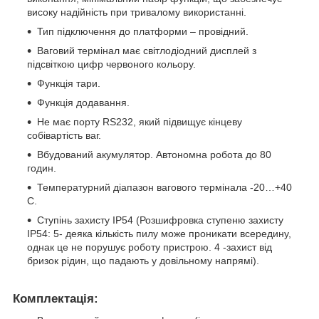
високу надійність при тривалому використанні.
Тип підключення до платформи – провідний.
Ваговий термінал має світлодіодний дисплей з
підсвіткою цифр червоного кольору.
Функція тари.
Функція додавання.
Не має порту RS232, який підвищує кінцеву
собівартість ваг.
Вбудований акумулятор. Автономна робота до 80
годин.
Температурний діапазон вагового термінала -20…+40
С.
Ступінь захисту IP54 (Розшифровка ступеню захисту
IP54: 5- деяка кількість пилу може проникати всередину,
однак це не порушує роботу пристрою. 4 -захист від
бризок рідин, що падають у довільному напрямі).
Комплектація: