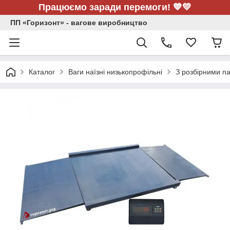
Працюємо заради перемоги! 💙💛
ПП «Горизонт» - вагове виробництво
Каталог
Ваги наїзні низькопрофільні
З розбірними па