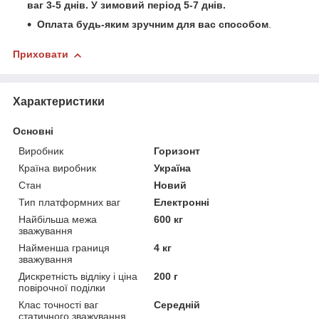
ваг 3-5 днів.
У зимовий період 5-7 днів.
Оплата будь-яким зручним для вас способом
.
Приховати
Характеристики
Основні
Виробник
Горизонт
Країна виробник
Україна
Стан
Новий
Тип платформних ваг
Електронні
Найбільша межа
600 кг
зважування
Найменша границя
4 кг
зважування
Дискретність відліку і ціна
200 г
повірочної поділки
Клас точності ваг
Середній
статичного зважування