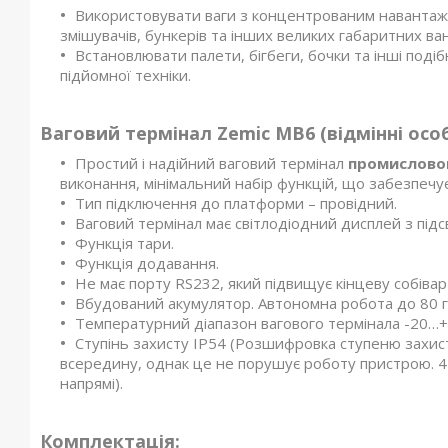
Використовувати ваги з концентрованим навантажен
змішувачів, бункерів та інших великих габаритних ван
Встановлювати палети, бігбеги, бочки та інші подіб
підйомної техніки.
Ваговий термінал
Zemic MB6
(відмінні осо
Простий і надійний ваговий термінал
промислово
виконання, мінімальний набір функцій, що забезпечує
Тип підключення до платформи – провідний.
Ваговий термінал має світлодіодний дисплей з під
Функція тари.
Функція додавання.
Не має порту RS232, який підвищує кінцеву собіварт
Вбудований акумулятор. Автономна робота до 80 
Температурний діапазон вагового термінала -20…+
Ступінь захисту IP54 (Розшифровка ступеню захист
всередину, однак це не порушує роботу пристрою. 4 
напрямі).
Комплектація: