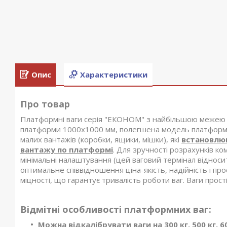
Опис
Характеристики
Про товар
Платформні ваги серія "ЕКОНОМ" з найбільшою межею
платформи 1000х1000 мм, полегшена модель платформн
малих вантажів (коробки, ящики, мішки), які
встановлю
вантажу по платформі
. Для зручності розрахунків к
мінімальні налаштування (цей ваговий термінал відносит
оптимальне співвідношення ціна-якість, надійність і п
міцності, що гарантує тривалість роботи ваг. Ваги прості 
Відмітні особливості платформних ваг:
Можна відкалібрувати ваги на 300 кг, 500 кг, 6