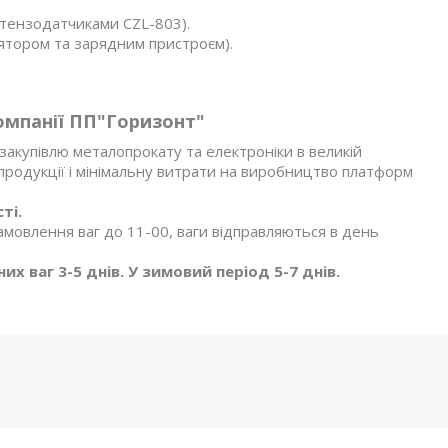
тензодатчиками CZL-803).
ятором та зарядним пристроєм).
омпанії ПП"Горизонт"
акупівлю металопрокату та електроніки в великій
я продукції і мінімальну витрати на виробництво платформ
ті.
амовлення ваг до 11-00, ваги відправляються в день
х ваг 3-5 днів. У зимовий період 5-7 днів.