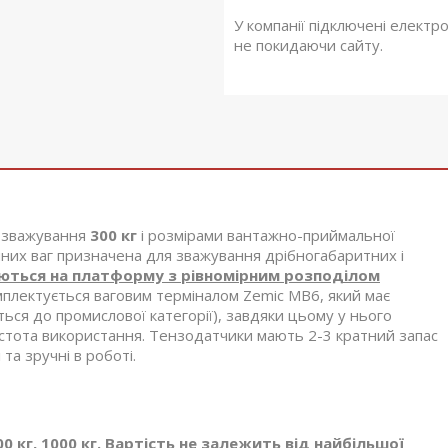
У компанії підключені електр
не покидаючи сайту.
 зважування
300 кг
і розмірами вантажно-приймальної
их ваг призначена для зважування дрібногабаритних і
ються на платформу з рівномірним розподілом
омплектується ваговим терміналом Zemic MB6, який має
ься до промислової категорії), завдяки цьому у нього
ростота використання. Тензодатчики мають 2-3 кратний запас
та зручні в роботі.
00 кг, 1000 кг. Вартість не залежить від найбільшої