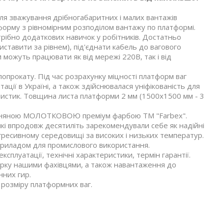
я зважування дрібногабаритних і малих вантажів
тформу з рівномірним розподілом вантажу по платформі.
отрібно додаткових навичок у робітників. Достатньо
ставити за рівнем), під'єднати кабель до вагового
и можуть працювати як від мережі 220В, так і від
опрокату. Під час розрахунку міцності платформ ваг
ції в Україні, а також здійснювалася уніфікованість для
ристик. Товщина листа платформи 2 мм (1500х1500 мм - 3
чизняною МОЛОТКОВОЮ преміум фарбою ТМ "Farbex".
кі впродовж десятиліть зарекомендували себе як надійні
гресивному середовищі за високих і низьких температур.
 приладом для промислового використання.
сплуатації, технічні характеристики, термін гарантії.
ірку нашими фахівцями, а також навантаження до
нних гир.
розміру платформних ваг.