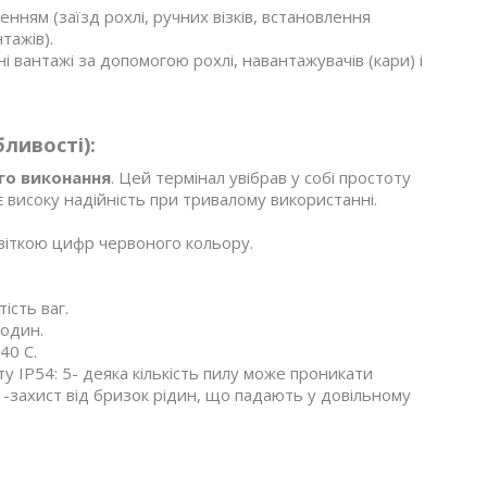
ням (заїзд рохлі, ручних візків, встановлення
тажів).
ні вантажі за допомогою рохлі, навантажувачів (кари) і
бливості):
го виконання
. Цей термінал увібрав у собі простоту
 високу надійність при тривалому використанні.
світкою цифр червоного кольору.
ість ваг.
годин.
40 С.
у IP54: 5- деяка кількість пилу може проникати
-захист від бризок рідин, що падають у довільному