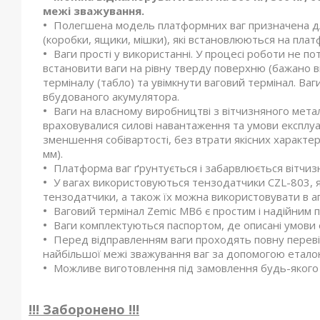
межі зважування.
Полегшена модель платформних ваг призначена дл
(коробки, ящики, мішки), які встановлюються на пла
Ваги прості у використанні. У процесі роботи не п
встановити ваги на рівну тверду поверхню (бажано ви
терміналу (табло) та увімкнути ваговий термінал. Ваг
вбудованого акумулятора.
Ваги на власному виробництві з вітчизняного метал
враховувалися силові навантаження та умови експлуата
зменшення собівартості, без втрати якісних характе
мм).
Платформа ваг ґрунтується і забарвлюється віт
У вагах використовуються тензодатчики CZL-803, я
тензодатчики, а також їх можна використовувати в а
Ваговий термінал Zemic MB6 є простим і надійним
Ваги комплектуються паспортом, де описані умови ек
Перед відправленням ваги проходять повну перев
найбільшої межі зважування ваг за допомогою етало
Можливе виготовлення під замовлення будь-якого 
!!! Заборонено !!!