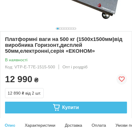
Платформні ваги на 500 кг (1500х1500мм)від
виробника Горизонт,дисплей
50мм,електронні,серія «ЕКОНОМ»
В наявності
Код: VTP-E-T7E-1515-500
Опт і роздріб
12 990
₴
12 890 ₴
від 2 шт.
Купити
Опис
Характеристики
Доставка
Оплата
Умови п