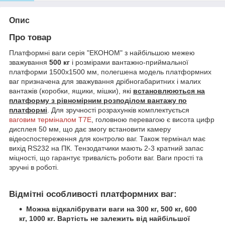
Опис
Про товар
Платформні ваги серія "ЕКОНОМ" з найбільшою межею
зважування
500 кг
і розмірами вантажно-приймальної
платформи 1500х1500 мм, полегшена модель платформних
ваг призначена для зважування дрібногабаритних і малих
вантажів (коробки, ящики, мішки), які
встановлюються на
платформу з рівномірним розподілом вантажу по
платформі
. Для зручності розрахунків комплектується
ваговим терміналом T7E
, головною перевагою є висота цифр
дисплея 50 мм, що дає змогу встановити камеру
відеоспостереження для контролю ваг. Також термінал має
вихід RS232 на ПК. Тензодатчики мають 2-3 кратний запас
міцності, що гарантує тривалість роботи ваг. Ваги прості та
зручні в роботі.
Відмітні особливості платформних ваг:
Можна відкалібрувати ваги на 300 кг, 500 кг, 600
кг, 1000 кг. Вартість не залежить від найбільшої