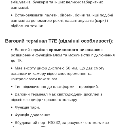
змішувачів, бункерів та інших великих габаритних
вантажів).
Встановлювати палети, бігбеги, бочки та інші подібні
вантажі за допомогою рохлі, навантажувачів (кари) і
підйомної техніки.
Ваговий термінал
T
7
E
(відмінні особливості):
Ваговий термінал
промислового виконання
з
розширеним функціоналом та можливістю підключення
до ПК.
Має висоту цифр дисплею 50 мм, що дає смогу
встановити камеру відео спостереження та
контролювати покази ваг.
Тип підключення до платформи – провідний.
Ваговий термінал має світлодіодний дисплей з
підсвіткою цифр червоного кольору.
Функція тари.
Функція додавання.
Вбудований порт RS232, за рахунок чого можливе