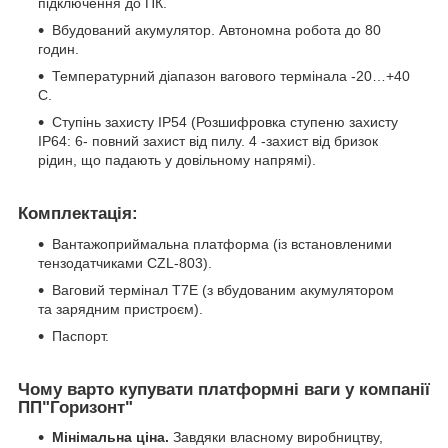
підключення до ПК.
Вбудований акумулятор. Автономна робота до 80
годин.
Температурний діапазон вагового термінала -20…+40
С.
Ступінь захисту IP54 (Розшифровка ступеню захисту
IP64: 6- повний захист від пилу. 4 -захист від бризок
рідин, що падають у довільному напрямі).
Комплектація:
Вантажоприймальна платформа (із встановленими
тензодатчиками CZL-803).
Ваговий термінал T7E (з вбудованим акумулятором
та зарядним пристроєм).
Паспорт.
Чому варто купувати платформні ваги у компанії
ПП"Горизонт"
Мінімальна ціна.
Завдяки власному виробництву,