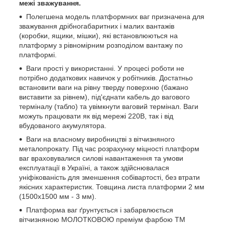
межі зважування.
Полегшена модель платформних ваг призначена для
зважування дрібногабаритних і малих вантажів
(коробки, ящики, мішки), які встановлюються на
платформу з рівномірним розподілом вантажу по
платформі.
Ваги прості у використанні. У процесі роботи не
потрібно додаткових навичок у робітників. Достатньо
встановити ваги на рівну тверду поверхню (бажано
виставити за рівнем), під'єднати кабель до вагового
терміналу (табло) та увімкнути ваговий термінал. Ваги
можуть працювати як від мережі 220В, так і від
вбудованого акумулятора.
Ваги на власному виробництві з вітчизняного
металопрокату. Під час розрахунку міцності платформ
ваг враховувалися силові навантаження та умови
експлуатації в Україні, а також здійснювалася
уніфікованість для зменшення собівартості, без втрати
якісних характеристик. Товщина листа платформи 2 мм
(1500х1500 мм - 3 мм).
Платформа ваг ґрунтується і забарвлюється
вітчизняною МОЛОТКОВОЮ преміум фарбою ТМ