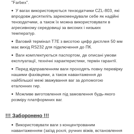
"Farbex".
У вагах використовуються тензодатчики CZL-803, які
впродовж десятиліть зарекомендували себе як надійні
тензодатчики, а також їх можна використовувати в
агресивному середовищі за високих і низьких
температур.
Ваговий термінал T7E з висотою цифр дисплея 50 мм
має вихід RS232 для підключення до ПК.
Ваги комплектуються паспортом, де описані умови
експлуатації, технічні характеристики, термін гарантії.
Перед відправленням ваги проходять повну перевірку
нашими фахівцями, а також навантаження до
найбільшої межі зважування ваг за допомогою
еталонних гир.
Можливе виготовлення під замовлення будь-якого
розміру платформних ваг.
!!! Заборонено !!!
Використовувати ваги з концентрованим
навантаженням (заїзд рохлі, ручних візків, встановлення