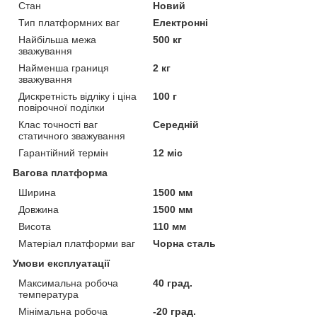
Стан
Новий
Тип платформних ваг
Електронні
Найбільша межа
500 кг
зважування
Найменша границя
2 кг
зважування
Дискретність відліку і ціна
100 г
повірочної поділки
Клас точності ваг
Середній
статичного зважування
Гарантійний термін
12 міс
Вагова платформа
Ширина
1500 мм
Довжина
1500 мм
Висота
110 мм
Матеріал платформи ваг
Чорна сталь
Умови експлуатації
Максимальна робоча
40 град.
температура
Мінімальна робоча
-20 град.