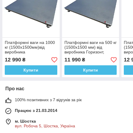
Платформні ваги на 1000
Платформні ваги на 500 кг
Плат
кг (1500х1500мм)від
(1500х1500 мм) від
(150
виробника
виробника Горизонт,
виро
Горизонт,дисплей
електронні, серія
Гори
12 990
11 990
12 
₴
₴
50мм,електронні,серія
«ЕКОНОМ»
50мм
«ЕКОНОМ»
«ЕК
Купити
Купити
Про нас
100% позитивних з 7 відгуків за рік
Працює з 21.03.2014
м. Шостка
вул. Робоча 5, Шостка, Україна