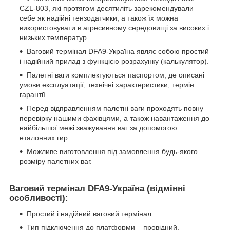
CZL-803, які протягом десятиліть зарекомендували
себе як надійні тензодатчики, а також їх можна
використовувати в агресивному середовищі за високих і
низьких температур.
Ваговий термінал DFA9-Україна являє собою простий
і надійний прилад з функцією розрахунку (калькулятор).
Палетні ваги комплектуються паспортом, де описані
умови експлуатації, технічні характеристики, термін
гарантії.
Перед відправленням палетні ваги проходять повну
перевірку нашими фахівцями, а також навантаження до
найбільшої межі зважування ваг за допомогою
еталонних гир.
Можливе виготовлення під замовлення будь-якого
розміру палетних ваг.
Ваговий термінал DFA9-Україна (відмінні
особливості):
Простий і надійний ваговий термінал.
Тип підключення до платформи – провідний.