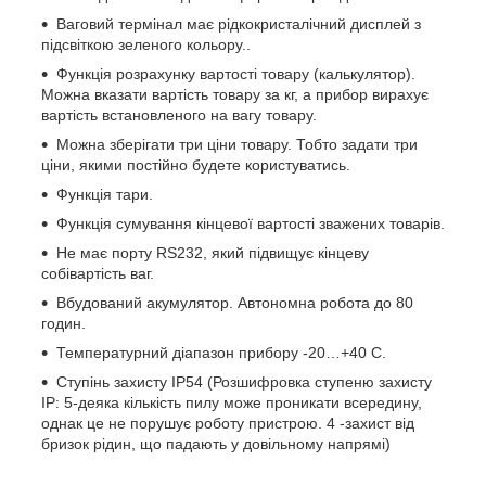
Ваговий термінал має рідкокристалічний дисплей з
підсвіткою зеленого кольору..
Функція розрахунку вартості товару (калькулятор).
Можна вказати вартість товару за кг, а прибор вирахує
вартість встановленого на вагу товару.
Можна зберігати три ціни товару. Тобто задати три
ціни, якими постійно будете користуватись.
Функція тари.
Функція сумування кінцевої вартості зважених товарів.
Не має порту RS232, який підвищує кінцеву
собівартість ваг.
Вбудований акумулятор. Автономна робота до 80
годин.
Температурний діапазон прибору -20…+40 С.
Ступінь захисту IP54 (Розшифровка ступеню захисту
IP: 5-деяка кількість пилу може проникати всередину,
однак це не порушує роботу пристрою. 4 -захист від
бризок рідин, що падають у довільному напрямі)