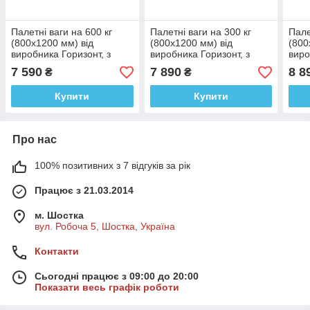
Палетні ваги на 600 кг
Палетні ваги на 300 кг
Пале
(800х1200 мм) від
(800х1200 мм) від
(800
виробника Горизонт, з
виробника Горизонт, з
виро
калькулятором, серія
калькулятором, серія
каль
7 590
7 890
8 8
₴
₴
«ЕКОНОМ»
«ЕКОНОМ»
«ЕК
Купити
Купити
Про нас
100% позитивних з 7 відгуків за рік
Працює з 21.03.2014
м. Шостка
вул. Робоча 5, Шостка, Україна
Контакти
Сьогодні працює з 09:00 до 20:00
Показати весь графік роботи