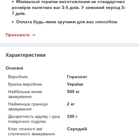
Мінімальні терміни виготовлення не стандартних
розмірів палетних ваг 3-5 днів. У зимовий період 5-
7 днів.
Оплата будь-яким зручним для вас способом
.
Приховати
Характеристики
Основні
Виробник
Горизонт
Країна виробник
Україна
Найбільша межа
500 кг
зважування
Найменша границя
2 кг
зважування
Дискретність відліку і ціна
100 г
повірочної поділки
Клас точності ваг
Середній
статичного зважування