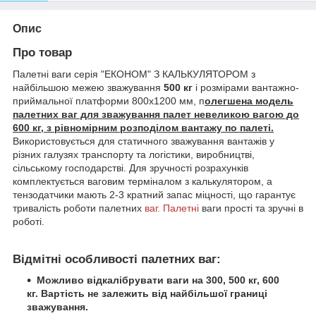
Опис
Про товар
Палетні ваги серія "ЕКОНОМ" З КАЛЬКУЛЯТОРОМ з
найбільшою межею зважування
500 кг
і розмірами вантажно-
приймальної платформи 800х1200 мм, п
олегшена модель
палетних ваг для зважування палет невеликою вагою до
600 кг, з рівномірним розподілом вантажу по палеті.
Використовується для статичного зважування вантажів у
різних галузях транспорту та логістики, виробництві,
сільському господарстві. Для зручності розрахунків
комплектується ваговим терміналом з калькулятором, а
тензодатчики мають 2-3 кратний запас міцності, що гарантує
тривалість роботи палетних
ваг. Палетні
ваги прості та зручні в
роботі.
Відмітні особливості палетних ваг:
Можливо відкалібрувати ваги на 300, 500 кг, 600
кг. Вартість не залежить від найбільшої границі
зважування.