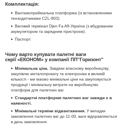
Комплектація:
Вантажоприймальна платформа (із встановленими
тензодатчиками CZL-803).
Ваговий термінал Djen Fa A9-Україна (з вбудованим
акумулятором та зарядним пристроєм).
Паспорт.
Чому варто купувати палетні ваги
серії
«ЕКОНОМ»
у компанії ПП"Горизонт"
Мінімальна ціна.
Завдяки власному виробництву,
закупівлю металопрокату та електроніки в великій
кількості - ми маємо мінімальні ціни на закуповується
продукції і мінімальну витрати на виробництво
платформ для палетних ваг.
Стандартні платформи палетних ваг завжди є в
наявності.
Мінімальні терміни відвантаження.
У випадки
замовлення палетних ваг до 11-00, ваги відправляються
в день замовлення.