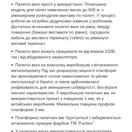
Палетні ваги прості у використанні. Полегшена
модель для палет невеликою вагою до 600 кг, з
рівномірним розподілом вантажу по палеті. У процесі
роботи не потрібно додаткових навичок у робітників.
Достатньо встановити палетні ваги на рівну тверду
поверхню (бажано виставити по рівню), під'єднати
кабель до вагового терміналу (табло) та увімкнути
ваговий термінал.
Палетні ваги можуть працювати як від мережі 220В,
так і від вбудованого акумулятора.
Палетні ваги на власному виробництві з вітчизняного
металопрокату Під час розрахунку міцності платформ
ваг враховувалися силові навантаження та умови
експлуатації в Україні, а також здійснювалася
уніфікованість для зменшення собівартості, без втрати
якісних характеристик. У виробництві палетних ваг не
використовується прокат з товщиною 1 мм, як у
китайських виробників. Мінімальна товщина профілю
платформи 3 мм.
Платформа палетних ваг ґрунтується і забарвлюється
вітчизняною преміум фарбою ТМ "Farbex".
У палетних вагах використовуються тензодатчики