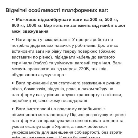
Відмітні особливості платформних ваг:
Можливо відкалібрувати ваги на 300 кг, 500 кг,
600 кг, 1000 кг. Вартість не залежить від найбільшої
межі зважування.
Ваги прості у використанні. У процесі роботи не
потрібно додаткових навичок у робітників. Достатньо
встановити ваги на рівну тверду поверхню (бажано
виставити по рівню), під'єднати кабель до вагового
терміналу (табло) та увімкнути ваговий термінал. Ваги
можуть працювати як від мережі 220В, так і від
вбудованого акумулятора.
Ваги призначені для статичного зважування ручних
візків, бочковозів, піддонів, рокл, шляхом заїзду на
платформу ваг у різних галузях транспорту і логістики,
виробництві, сільському господарстві.
Ваги виготовлені на власному виробництві з
вітчизняного металопрокату Під час розрахунку міцності
платформи ваг враховувалися силові навантаження та
умови експлуатації в Україні, а також робилася
уніфікованість для зменшення собівартості, без втрати