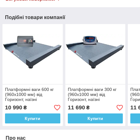
Подібні товари компанії
Платформні ваги 600 кг
Платформні ваги 300 кг
Плат
(960х1000 мм) від
(960х1000 мм) від
(960
Горизонт, наїзні
Горизонт, наїзні
Гори
низькопрофільні, з
низькопрофільні, з
низь
10 990
11 690
11 
₴
₴
вбудованими пандусами
вбудованими пандусами
вбу
Купити
Купити
Про нас