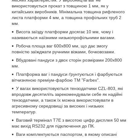
якісних характеристик. У виробництві ваг не
використовується прокат з товщиною 1 мм, як у
китайських виробників. Мінімальна товщина рифленого
листа платформи 4 мм, а товщина профільних труб 2
мм.
Висота заїзду платформи досягає 10 мм, чому і
називаються наїзними низькопрофільними вагами.
Робоча площа ваг 600х800 мм, що дає змогу
повністю заїжджати ручними візками, бочковозами.
Вбудовані пандуси з двох сторін розмірами 200х800
мм.
Платформа ваг і пандуси ґрунтуються і фарбуються
вітчизняною преміум-фарбою ТМ "Farbex".
У вагах використовуються тензодатчики CZL-803, які
впродовж десятиліть зарекомендували себе як надійні
тензодатчики, а також їх можна використовувати в
агресивному середовищі за високих і низьких
температур.
Ваговий термінал T7E з висотою цифр дисплея 50 мм
має вихід RS232 для підключення до ПК.
Ваги комплектуються паспортом, в якому описані