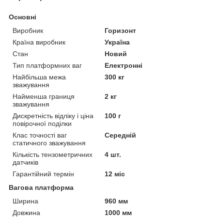
Основні
Виробник
Горизонт
Країна виробник
Україна
Стан
Новий
Тип платформних ваг
Електронні
Найбільша межа
300 кг
зважування
Найменша границя
2 кг
зважування
Дискретність відліку і ціна
100 г
повірочної поділки
Клас точності ваг
Середній
статичного зважування
Кількість тензометричних
4 шт.
датчиків
Гарантійний термін
12 міс
Вагова платформа
Ширина
960 мм
Довжина
1000 мм