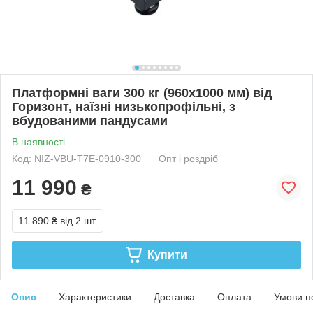
Платформні ваги 300 кг (960х1000 мм) від
Горизонт, наїзні низькопрофільні, з
вбудованими пандусами
В наявності
Код: NIZ-VBU-T7E-0910-300
Опт і роздріб
11 990
₴
11 890 ₴
від 2 шт.
Купити
Опис
Характеристики
Доставка
Оплата
Умови п