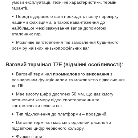
умови експлуатації, технічні характеристики, термін
гарантії.
Перед відправкою ваги проходять повну перевірку
нашими фахівцями, а також навантаження до
найбільшої межі зважування ваг за допомогою
еталонних гир.
Можливе виготовлення під замовлення будь-якого
розміру наїзних низькопрофільних ваг.
Ваговий термінал
T
7
E
(відмінні особливості):
Ваговий термінал
промислового виконання
з
розширеним функціоналом та можливістю підключення
до ПК.
Має висоту цифр дисплею 50 мм, що дає смогу
встановити камеру відео спостереження та
контролювати покази ваг.
Тип підключення до платформи – провідний.
Ваговий термінал має світлодіодний дисплей з
підсвіткою цифр червоного кольору.
Функція тари.