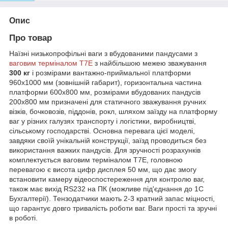
Опис
Про товар
Наїзні низькопрофільні ваги з вбудованими пандусами з
ваговим терміналом T7E
з найбільшою межею зважування
300 кг
і розмірами вантажно-приймальної платформи
960х1000 мм (зовнішній габарит), горизонтальна частина
платформи 600х800 мм, розмірами вбудованих пандусів
200х800 мм призначені для статичного зважування ручних
візків, бочковозів, піддонів, рокл, шляхом заїзду на платформу
ваг у різних галузях транспорту і логістики, виробництві,
сільському господарстві. Основна перевага цієї моделі,
завдяки своїй унікальній конструкції, заїзд проводиться без
використання важких пандусів. Для зручності розрахунків
комплектується ваговим терміналом T7E, головною
перевагою є висота цифр дисплея 50 мм, що дає змогу
встановити камеру відеоспостереження для контролю ваг,
також має вихід RS232 на ПК (можливе під'єднання до 1С
Бухгалтерії). Тензодатчики мають 2-3 кратний запас міцності,
що гарантує довго тривалість роботи ваг. Ваги прості та зручні
в роботі.